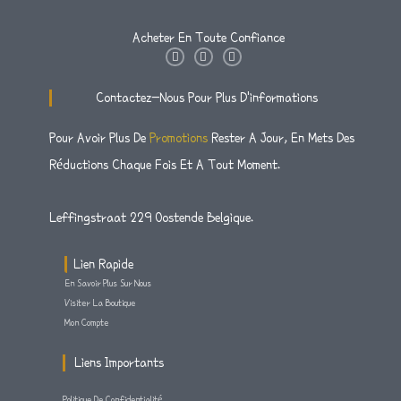
Acheter En Toute Confiance
I
T
F
N
W
A
S
I
C
T
T
E
Contactez-Nous Pour Plus D'informations
A
T
B
G
E
O
R
R
O
Pour Avoir Plus De
Promotions
Rester A Jour, En Mets Des
A
K
M
-
Réductions Chaque Fois Et A Tout Moment.
F
Leffingstraat 229 Oostende Belgique.
Lien Rapide
En Savoir Plus Sur Nous
Visiter La Boutique
Mon Compte
Liens Importants
Politique De Confidentialité