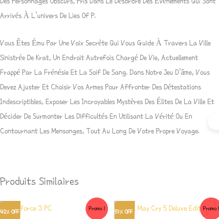
Des Personnages Obscurs, Pris Dans Le Désordre Des Événements Qui Sont
Arrivés À L’univers De Lies Of P.
Vous Êtes Ému Par Une Voix Secrète Qui Vous Guide À Travers La Ville
Sinistrée De Krat, Un Endroit Autrefois Chargé De Vie, Actuellement
Frappé Par La Frénésie Et La Soif De Sang. Dans Notre Jeu D’âme, Vous
Devez Ajuster Et Choisir Vos Armes Pour Affronter Des Détestations
Indescriptibles, Exposer Les Incroyables Mystères Des Élites De La Ville Et
Décider De Surmonter Les Difficultés En Utilisant La Vérité Ou En
Contournant Les Mensonges, Tout Au Long De Votre Propre Voyage.
Produits Similaires
Le
Le
Le
Le
Promo !
Promo 
42% OFF
51% OFF
Prix
Prix
Prix
Prix