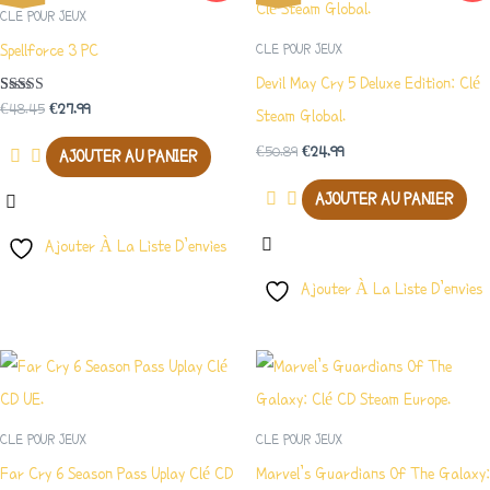
Initial
Actuel
Initial
Actuel
CLE POUR JEUX
Était :
Est :
Était :
Est :
Spellforce 3 PC
CLE POUR JEUX
€48.45.
€27.99.
€50.89.
€24.99.
Devil May Cry 5 Deluxe Edition: Clé
Note
€
48.45
€
27.99
Steam Global.
5.00
Sur 5
€
50.89
€
24.99
AJOUTER AU PANIER
AJOUTER AU PANIER
Ajouter À La Liste D’envies
Ajouter À La Liste D’envies
CLE POUR JEUX
CLE POUR JEUX
Far Cry 6 Season Pass Uplay Clé CD
Marvel’s Guardians Of The Galaxy: