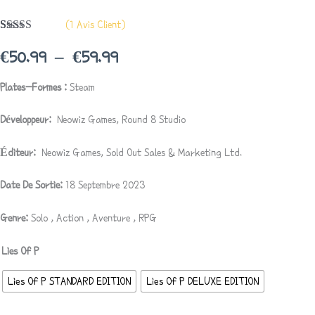
(
1
Avis Client)
Noté
1
5.00
Sur 5 Basé
€
50.99
–
€
59.99
Sur
Notation
Client
Plates-Formes :
Steam
Développeur:
Neowiz Games, Round 8 Studio
Éditeur:
Neowiz Games, Sold Out Sales & Marketing Ltd.
Date De Sortie:
18 Septembre 2023
Genre:
Solo
,
Action
,
Aventure
,
RPG
Lies Of P
Lies Of P STANDARD EDITION
Lies Of P DELUXE EDITION