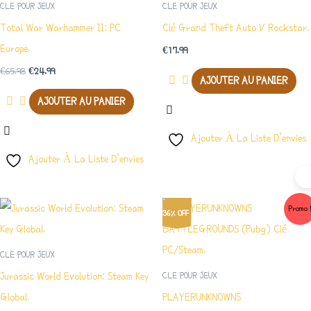
CLE POUR JEUX
CLE POUR JEUX
€65.98.
€24.99.
Total War Warhammer II: PC
Clé Grand Theft Auto V Rockstar.
Europe.
€
17.99
€
65.98
€
24.99
AJOUTER AU PANIER
AJOUTER AU PANIER
Ajouter À La Liste D’envies
Ajouter À La Liste D’envies
Le
Le
Promo 
36% OFF
Prix
Prix
Initial
Actuel
Était :
Est :
CLE POUR JEUX
€31.21.
€19.99.
Jurassic World Evolution: Steam Key
CLE POUR JEUX
Global.
PLAYERUNKNOWNS