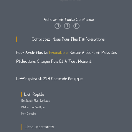
Acheter En Toute Confiance
I
T
F
N
W
A
S
I
C
T
T
E
Contactez-Nous Pour Plus D'informations
A
T
B
G
E
O
R
R
O
Pour Avoir Plus De
Promotions
Rester A Jour, En Mets Des
A
K
M
-
Réductions Chaque Fois Et A Tout Moment.
F
Leffingstraat 229 Oostende Belgique.
Lien Rapide
En Savoir Plus Sur Nous
Visiter La Boutique
Mon Compte
Liens Importants