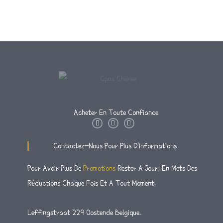
Acheter En Toute Confiance
I
T
F
N
W
A
S
I
C
T
T
E
Contactez-Nous Pour Plus D'informations
A
T
B
G
E
O
R
R
O
Pour Avoir Plus De
Promotions
Rester A Jour, En Mets Des
A
K
M
-
Réductions Chaque Fois Et A Tout Moment.
F
Leffingstraat 229 Oostende Belgique.