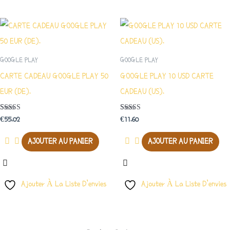
GOOGLE PLAY
GOOGLE PLAY
CARTE CADEAU GOOGLE PLAY 50
GOOGLE PLAY 10 USD CARTE
EUR (DE).
CADEAU (US).
Note
Note
€
55.02
€
11.60
3.00
4.50
Sur 5
Sur 5
AJOUTER AU PANIER
AJOUTER AU PANIER
Ajouter À La Liste D’envies
Ajouter À La Liste D’envies