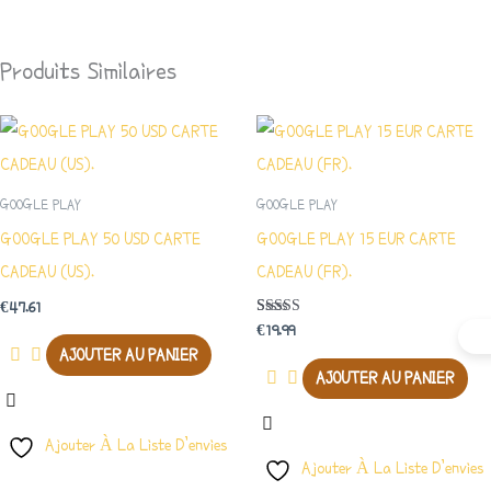
Produits Similaires
GOOGLE PLAY
GOOGLE PLAY
GOOGLE PLAY 50 USD CARTE
GOOGLE PLAY 15 EUR CARTE
CADEAU (US).
CADEAU (FR).
€
47.61
Note
€
19.99
4.00
AJOUTER AU PANIER
Sur 5
AJOUTER AU PANIER
Ajouter À La Liste D’envies
Ajouter À La Liste D’envies