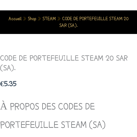
Aller
Au
Accueil
»
Shop
»
STEAM
»
CODE DE PORTEFEUILLE STEAM 20
Contenu
SAR (SA).
Quantité
De
CODE DE PORTEFEUILLE STEAM 20 SAR
CODE
DE
(SA).
PORTEFEUILLE
€
5.35
STEAM
20
SAR
À PROPOS DES CODES DE
(SA).
PORTEFEUILLE STEAM (SA)