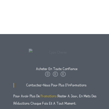
Acheter En Toute Confiance
I
T
F
N
W
A
S
I
C
T
T
E
Contactez-Nous Pour Plus D'informations
A
T
B
G
E
O
R
R
O
Pour Avoir Plus De
Promotions
Rester A Jour, En Mets Des
A
K
M
-
Réductions Chaque Fois Et A Tout Moment.
F