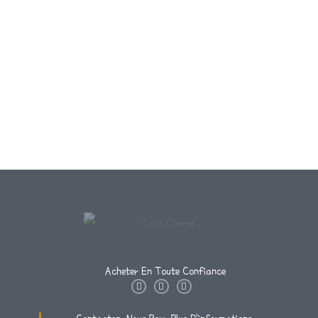
Acheter En Toute Confiance
I
T
F
N
W
A
S
I
C
T
T
E