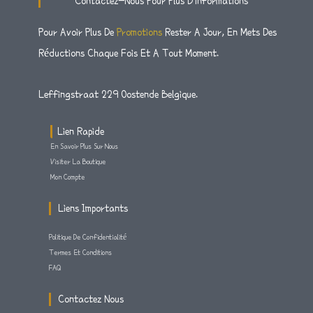
Contactez-Nous Pour Plus D'informations
A
T
B
G
E
O
R
R
O
Pour Avoir Plus De
Promotions
Rester A Jour, En Mets Des
A
K
M
-
Réductions Chaque Fois Et A Tout Moment.
F
Leffingstraat 229 Oostende Belgique.
Lien Rapide
En Savoir Plus Sur Nous
Visiter La Boutique
Mon Compte
Liens Importants
Politique De Confidentialité
Termes Et Conditions
FAQ
Contactez Nous