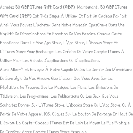
Achetez
30 GBP ITunes Gift Card (GBP)
Maintenant!
30 GBP ITunes
Gift Card (GBP)
Est Très Simple À Utiliser Et Fait Un Cadeau Parfait
Ainsi. Vous Pouvez L’acheter Dans Notre Magasin CpasChere Dans Une
Variété De Dénominations En Fonction De Vos Besoins. Chaque Carte
Fonctionne Dans Le Mac App Store, L’App Store, L’iBooks Store Et
L’iTunes Store Pour Recharger Les Crédits De Votre Compte ITunes À
Utiliser Pour Les Achats D’applications Ou D’applications.
Alors Allez-Y Et Envoyez À Votre Copain De Jeu Le Dernier Jeu D’aventure
De Stratégie Ou Vos Amours Que L’album Que Vous Avez Sur La
Répétition. Ne Trouvez Que La Musique, Les Films, Les Émissions De
Télévision, Les Programmes, Les Publications Ou Les Jeux Que Vous
Souhaitez Donner Sur L’iTunes Store, L’iBooks Store Ou L’App Store. Ou À
Partir De Votre Appareil IOS, Cliquez Sur Le Bouton De Partage En Haut De
L’écran.
La Carte-Cadeau ITunes
Est De Loin Le Moyen Le Plus Pratique
De Créditer Votre Compte ITunes Store Français.