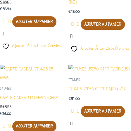
(BE).
Note
€
56.90
€
18.00
5.00
Sur 5
AJOUTER AU PANIER
AJOUTER AU PANIER
Ajouter À La Liste D’envies
Ajouter À La Liste D’envies
ITUNES
ITUNES USD50 GIFT CARD (US).
ITUNES
CARTE CADEAU ITUNES 25 GBP.
€
51.00
AJOUTER AU PANIER
Note
€
36.00
5.00
Sur 5
AJOUTER AU PANIER