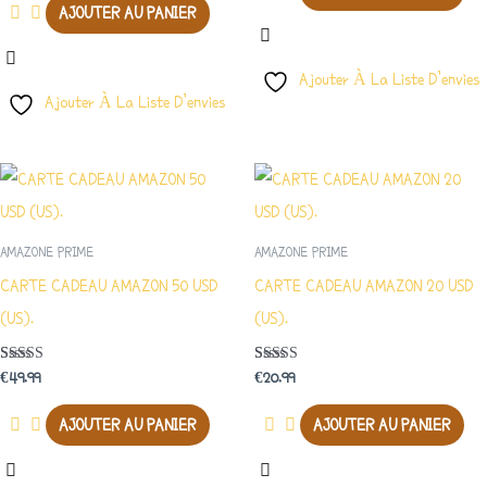
AJOUTER AU PANIER
Ajouter À La Liste D’envies
Ajouter À La Liste D’envies
AMAZONE PRIME
AMAZONE PRIME
CARTE CADEAU AMAZON 50 USD
CARTE CADEAU AMAZON 20 USD
(US).
(US).
Note
Note
€
49.99
€
20.99
4.00
4.00
Sur 5
Sur 5
AJOUTER AU PANIER
AJOUTER AU PANIER