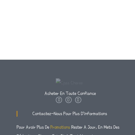
Acheter En Toute Confiance
I
T
F
N
W
A
S
I
C
T
T
E
Contactez-Nous Pour Plus D'informations
A
T
B
G
E
O
R
R
O
Pour Avoir Plus De
Promotions
Rester A Jour, En Mets Des
A
K
M
-