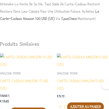
Attendre La Vente De Sa Vie. Tout Solde De Carte-Cadeau Restant
Restera Dans Leur Compte Pour Une Utilisation Future. Achetez
La
Carte-Cadeau Amazon 100
USD
(US)
Via
CpasChere
Maintenant!
Produits Similaires
AMAZONE PRIME
AMAZONE PRIME
CARTE CADEAU AMAZON 15 USD
CARTE CADEAU AMAZON 5 USD
(US).
(US).
€
5.12
Note
€
15.62
5.00
AJOUTER AU PANIER
Sur 5