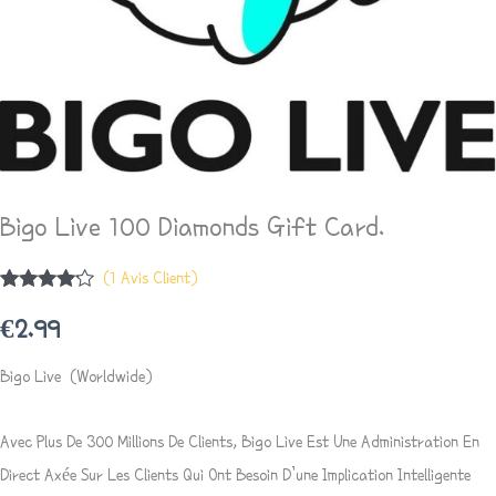
Bigo Live 100 Diamonds Gift Card.
(
1
Avis Client)
Noté
1
4.00
Sur 5
€
2.99
Basé
Sur
Notation
Bigo Live (Worldwide)
Client
Avec Plus De 300 Millions De Clients, Bigo Live Est Une Administration En
Direct Axée Sur Les Clients Qui Ont Besoin D’une Implication Intelligente