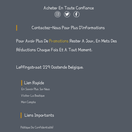
Acheter En Toute Confiance
I
T
F
N
W
A
S
I
C
T
T
E
Contactez-Nous Pour Plus D'informations
A
T
B
G
E
O
R
R
O
Pour Avoir Plus De
Promotions
Rester A Jour, En Mets Des
A
K
M
-
Réductions Chaque Fois Et A Tout Moment.
F
Leffingstraat 229 Oostende Belgique.
Lien Rapide
En Savoir Plus Sur Nous
Visiter La Boutique
Mon Compte
Liens Importants
Politique De Confidentialité