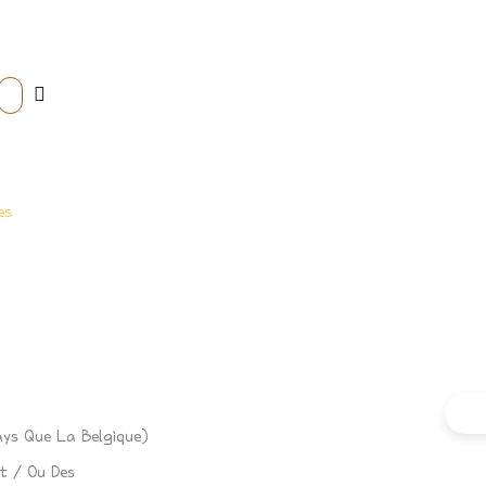
es
ays Que La Belgique)
t / Ou Des