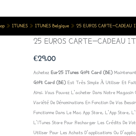
hop
»
ITUNES
»
ITUNES Belgique
»
25 EUROS CARTE-CADEAU I
25 EUROS CARTE-CADEAU IT
Quantité
De
€
29.00
25
EUROS
Achetez
Eur25 ITunes Gift Card (BE)
Maintenan
CARTE-
Gift Card (BE)
Est Très Simple À Utiliser Et Fa
CADEAU
Ainsi. Vous Pouvez L’acheter Dans Notre Magasin
ITUNES
Variété De Dénominations En Fonction De Vos Beso
(BE).
Fonctionne Dans Le Mac App Store, L’App Store, L’
L’iTunes Store Pour Recharger Les Crédits De Vo
Utiliser Pour Les Achats D’applications Ou D’applic