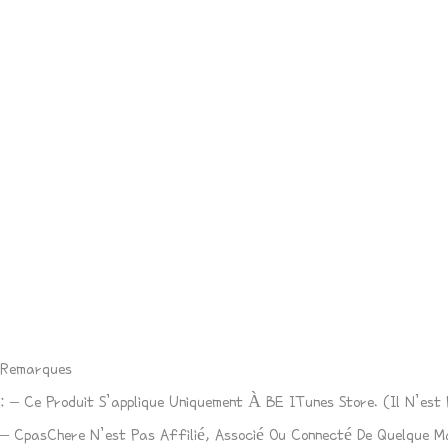
Description
Avis (0)
Remarques
: – Ce Produit S’applique Uniquement À BE ITunes Store. (Il N’e
– CpasChere N’est Pas Affilié, Associé Ou Connecté De Quelque M