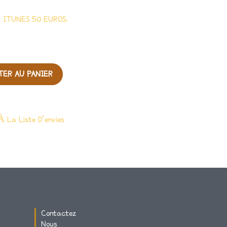
 ITUNES 50 EUROS.
TER AU PANIER
À La Liste D’envies
Contactez
Nous