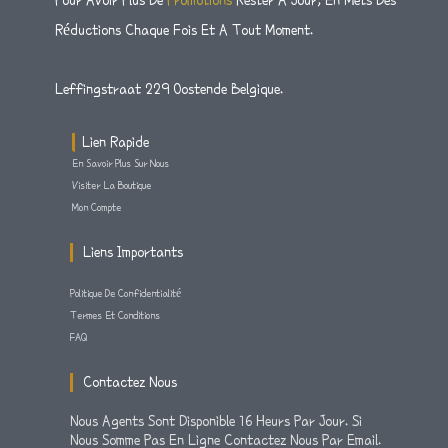
Pour Avoir Plus De
Promotions
Rester A Jour, En Mets Des
A
K
M
-
Réductions Chaque Fois Et A Tout Moment.
F
Leffingstraat 229 Oostende Belgique.
Lien Rapide
En Savoir Plus Sur Nous
Visiter La Boutique
Mon Compte
Liens Importants
Politique De Confidentialité
Termes Et Conditions
FAQ
Contactez Nous
Nous Agents Sont Disponible 16 Heurs Par Jour. Si
Nous Somme Pas En Ligne Contactez Nous Par Email.