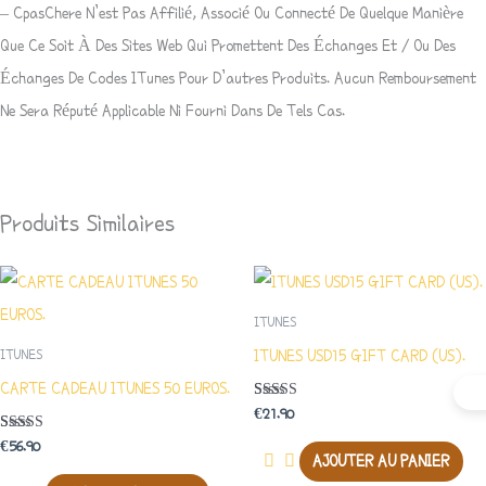
– CpasChere N’est Pas Affilié, Associé Ou Connecté De Quelque Manière
Que Ce Soit À Des Sites Web Qui Promettent Des Échanges Et / Ou Des
Échanges De Codes ITunes Pour D’autres Produits. Aucun Remboursement
Ne Sera Réputé Applicable Ni Fourni Dans De Tels Cas.
Produits Similaires
ITUNES
ITUNES USD15 GIFT CARD (US).
ITUNES
CARTE CADEAU ITUNES 50 EUROS.
Note
€
21.90
5.00
Sur 5
Note
€
56.90
5.00
AJOUTER AU PANIER
Sur 5