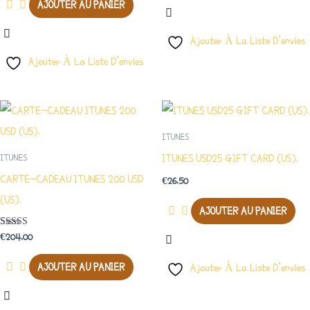
AJOUTER AU PANIER
Ajouter À La Liste D’envies
Ajouter À La Liste D’envies
ITUNES
ITUNES USD25 GIFT CARD (US).
ITUNES
CARTE-CADEAU ITUNES 200 USD
€
26.50
(US).
AJOUTER AU PANIER
Note
€
204.00
4.00
Sur 5
AJOUTER AU PANIER
Ajouter À La Liste D’envies