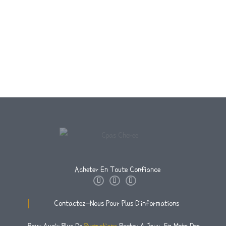
Acheter En Toute Confiance
I
T
F
N
W
A
S
I
C
T
T
E
Contactez-Nous Pour Plus D'informations
A
T
B
G
E
O
R
R
O