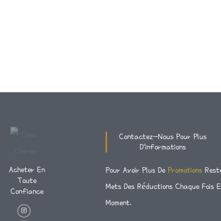
Contactez-Nous Pour Plus
D'informations
Acheter En
Pour Avoir Plus De
Promotions
Rest
Toute
Mets Des Réductions Chaque Fois 
Confiance
Moment.
I
T
F
N
W
A
S
I
C