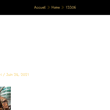
Accueil
»
Home
»
13306
ri
/
Juin 24, 2021