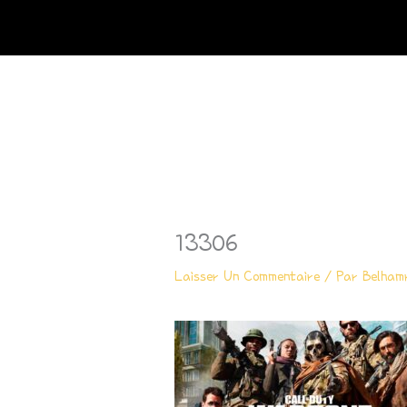
Aller
Au
Contenu
13306
Laisser Un Commentaire
/ Par
Belham