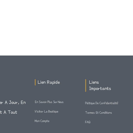
Lien Rapide
Liens
Importants
er A Jour, En
En Savoir Plus Sur Nous
Politique De Confidentialité
Et A Tout
Visiter La Boutique
Termes Et Conditions
Mon Compte
FAQ