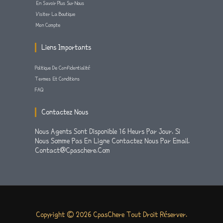
En Savoir Plus Sur Nous
Visiter La Boutique
Mon Compte
Liens Importants
Politique De Confidentialité
Termes Et Conditions
FAQ
Contactez Nous
Nous Agents Sont Disponible 16 Heurs Par Jour. Si
Nous Somme Pas En Ligne Contactez Nous Par Email.
Contact@cpaschere.com
Copyright © 2026 CpasChere Tout Droit Réserver.