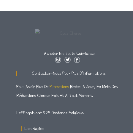
Acheter En Toute Confiance
I
T
F
N
W
A
S
I
C
T
T
E
Contactez-Nous Pour Plus D'informations
A
T
B
G
E
O
R
R
O
Pour Avoir Plus De
Promotions
Rester A Jour, En Mets Des
A
K
M
-
Réductions Chaque Fois Et A Tout Moment.
F
Leffingstraat 229 Oostende Belgique.
Lien Rapide