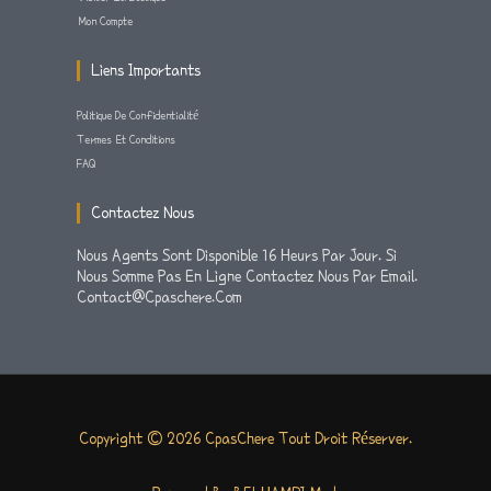
Mon Compte
Liens Importants
Politique De Confidentialité
Termes Et Conditions
FAQ
Contactez Nous
Nous Agents Sont Disponible 16 Heurs Par Jour. Si
Nous Somme Pas En Ligne Contactez Nous Par Email.
Contact@cpaschere.com
Copyright © 2026 CpasChere Tout Droit Réserver.