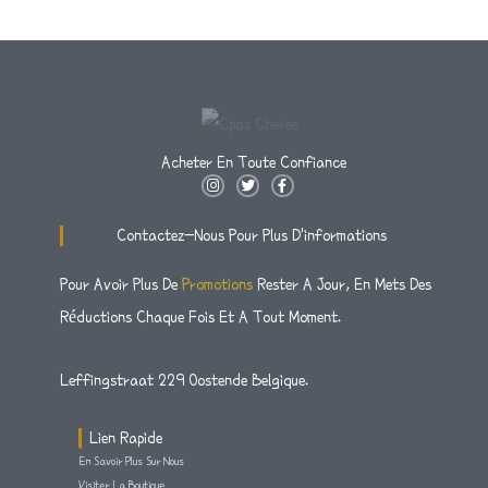
Acheter En Toute Confiance
I
T
F
N
W
A
S
I
C
T
T
E
Contactez-Nous Pour Plus D'informations
A
T
B
G
E
O
R
R
O
Pour Avoir Plus De
Promotions
Rester A Jour, En Mets Des
A
K
M
-
Réductions Chaque Fois Et A Tout Moment.
F
Leffingstraat 229 Oostende Belgique.
Lien Rapide
En Savoir Plus Sur Nous
Visiter La Boutique