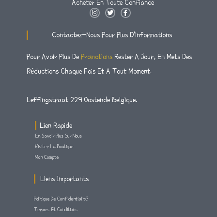
Acheter En Toute Confiance
.
À
3
9
I
T
F
:
€
N
W
A
.
9
S
I
C
€
4
T
T
E
9
Contactez-Nous Pour Plus D'informations
A
T
B
6
8
8
G
E
O
5
R
R
O
.
Pour Avoir Plus De
Promotions
Rester A Jour, En Mets Des
À
A
K
.
8
M
-
€
Réductions Chaque Fois Et A Tout Moment.
F
9
9
8
9
9
Leffingstraat 229 Oostende Belgique.
À
.
€
8
9
Lien Rapide
8
1
En Savoir Plus Sur Nous
.
Visiter La Boutique
Mon Compte
9
9
Liens Importants
Politique De Confidentialité
Termes Et Conditions