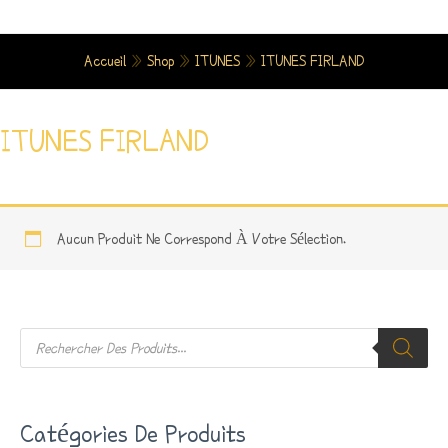
Aller
Au
Accueil
»
Shop
»
ITUNES
»
ITUNES FIRLAND
Contenu
ITUNES FIRLAND
Aucun Produit Ne Correspond À Votre Sélection.
R
E
C
H
E
R
Catégories De Produits
C
H