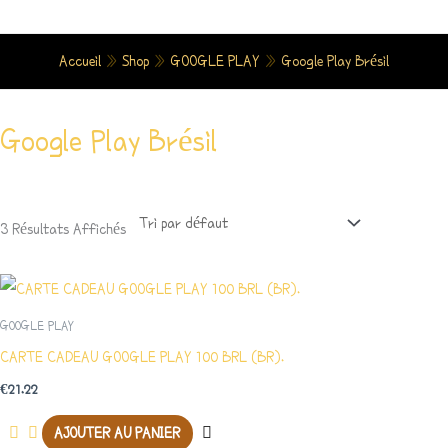
Aller
Au
Accueil
»
Shop
»
GOOGLE PLAY
»
Google Play Brésil
Contenu
Google Play Brésil
3 Résultats Affichés
GOOGLE PLAY
CARTE CADEAU GOOGLE PLAY 100 BRL (BR).
€
21.22
AJOUTER AU PANIER