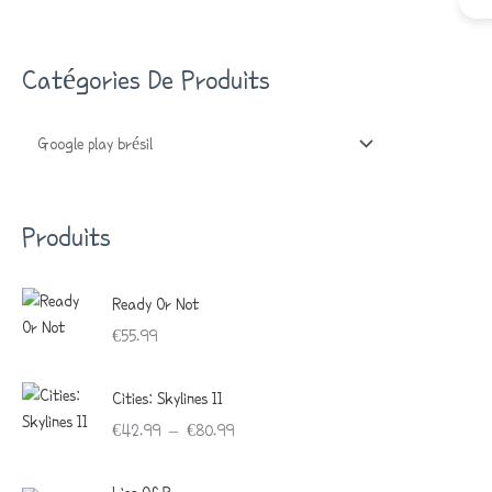
D
U
I
T
Catégories De Produits
S
Produits
Ready Or Not
€
55.99
P
Cities: Skylines II
L
€
42.99
–
€
80.99
A
G
P
E