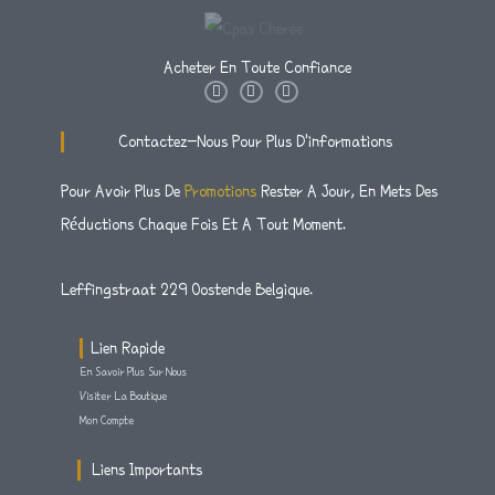
P
7
.
€
R
.
9
:
5
I
1
9
Acheter En Toute Confiance
€
9
X
2
6
I
T
F
.
N
W
A
À
3
S
I
C
9
:
€
T
T
E
Contactez-Nous Pour Plus D'informations
.
A
T
B
9
€
4
G
E
O
9
R
R
O
Pour Avoir Plus De
Promotions
6
Rester A Jour, En Mets Des
8
A
K
8
M
-
5
.
Réductions Chaque Fois Et A Tout Moment.
F
À
.
8
€
9
9
8
Leffingstraat 229 Oostende Belgique.
9
9
À
.
Lien Rapide
€
8
En Savoir Plus Sur Nous
9
8
Visiter La Boutique
1
Mon Compte
.
9
Liens Importants
9