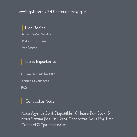
8
9
9
Leffingstraat 229 Oostende Belgique.
À
.
€
8
9
Lien Rapide
8
1
En Savoir Plus Sur Nous
.
Visiter La Boutique
Mon Compte
9
9
Liens Importants
Politique De Confidentialité
Termes Et Conditions
FAQ
Contactez Nous
Nous Agents Sont Disponible 16 Heurs Par Jour. Si
Nous Somme Pas En Ligne Contactez Nous Par Email.
Contact@cpaschere.com