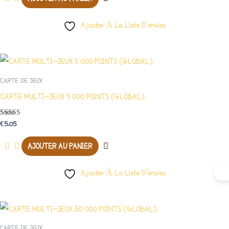
Ajouter À La Liste D’envies
CARTE DE JEUX
CARTE MULTI-JEUX 5 000 POINTS (GLOBAL).
Note
€
5.05
3.50
Sur 5
AJOUTER AU PANIER
Ajouter À La Liste D’envies
CARTE DE JEUX