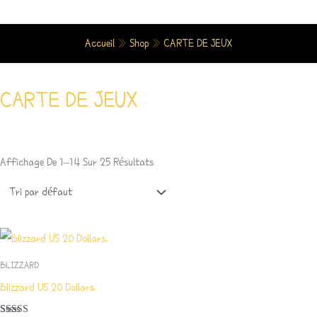
Aller
Au
Accueil
»
Shop
»
CARTE DE JEUX
Contenu
CARTE DE JEUX
Affichage De 1–14 Sur 25 Résultats
BLIZZARD
Blizzard US 20 Dollars.