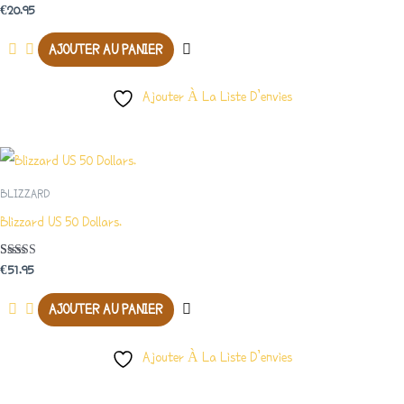
Note
€
20.95
5.00
Sur 5
AJOUTER AU PANIER
Ajouter À La Liste D’envies
BLIZZARD
Blizzard US 50 Dollars.
Note
€
51.95
4.50
Sur 5
AJOUTER AU PANIER
Ajouter À La Liste D’envies