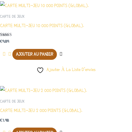
CARTE DE JEUX
CARTE MULTI-JEU 10 000 POINTS (GLOBAL).
Note
€
9.89
4.00
Sur 5
AJOUTER AU PANIER
Ajouter À La Liste D’envies
CARTE DE JEUX
CARTE MULTI-JEU 2 000 POINTS (GLOBAL).
€
1.98