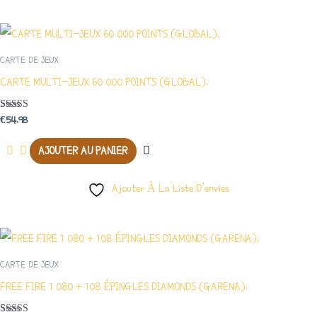
CARTE DE JEUX
CARTE MULTI-JEUX 60 000 POINTS (GLOBAL).
Note
€
54.98
5.00
Sur 5
AJOUTER AU PANIER
Ajouter À La Liste D’envies
CARTE DE JEUX
FREE FIRE 1 080 + 108 ÉPINGLES DIAMONDS (GARENA).