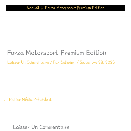
Aller
Accueil
»
Forza Motorsport Premium Edition
Au
Contenu
Forza Motorsport Premium Edition
Laisser Un Commentaire
/ Par
Belhamri
/
Septembre 28, 2023
←
Fichier Média Précédent
Laisser Un Commentaire