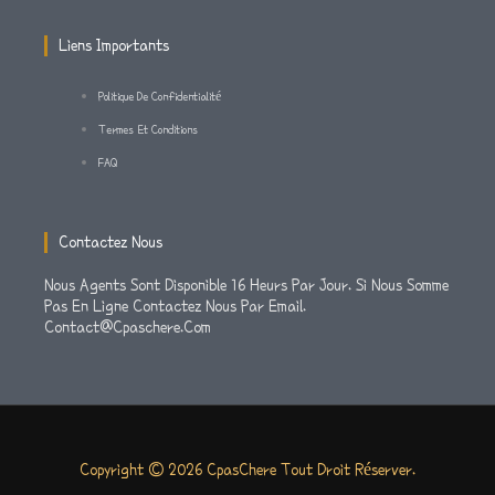
M
-
Liens Importants
F
Politique De Confidentialité
Termes Et Conditions
FAQ
Contactez Nous
Nous Agents Sont Disponible 16 Heurs Par Jour. Si Nous Somme
Pas En Ligne Contactez Nous Par Email.
Contact@cpaschere.com
Copyright © 2026 CpasChere Tout Droit Réserver.