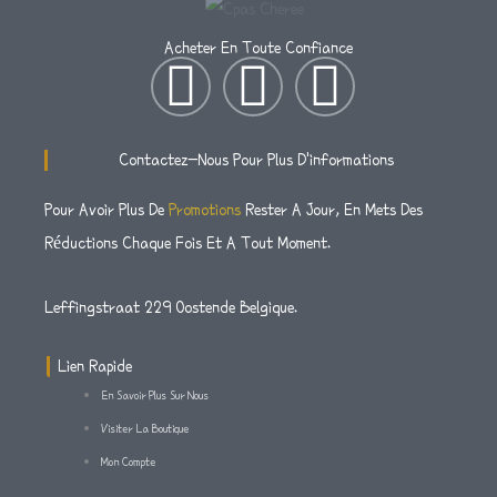
Acheter En Toute Confiance
I
T
F
N
W
A
Contactez-Nous Pour Plus D'informations
S
I
C
Pour Avoir Plus De
Promotions
Rester A Jour, En Mets Des
Réductions Chaque Fois Et A Tout Moment.
T
T
E
A
T
B
Leffingstraat 229 Oostende Belgique.
G
E
O
Lien Rapide
En Savoir Plus Sur Nous
R
R
O
Visiter La Boutique
Mon Compte
A
K