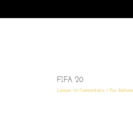
Aller
Au
Contenu
FIFA 20
Laisser Un Commentaire
/ Par
Belham