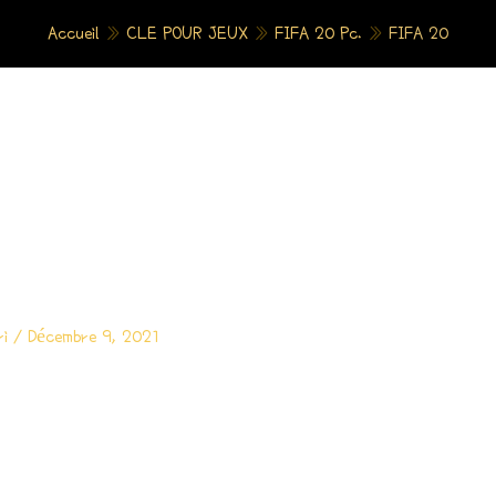
Accueil
»
CLE POUR JEUX
»
FIFA 20 Pc.
»
FIFA 20
ri
/
Décembre 9, 2021