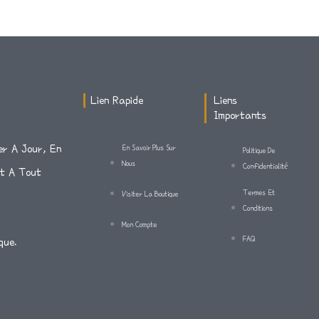
Lien Rapide
Liens
Importants
er A Jour, En
En Savoir Plus Sur
Politique De
Nous
Confidentialité
Et A Tout
Termes Et
Visiter La Boutique
Conditions
Mon Compte
FAQ
que.