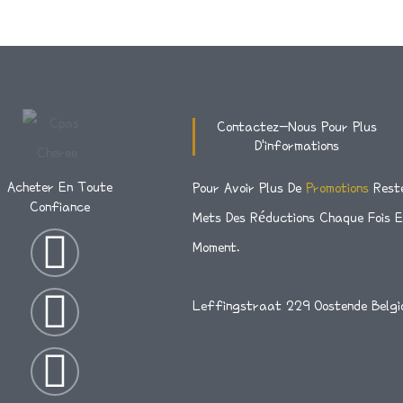
Contactez-Nous Pour Plus
D'informations
Acheter En Toute
Pour Avoir Plus De
Promotions
Rest
Confiance
Mets Des Réductions Chaque Fois 
I
T
F
Moment.
N
W
A
Leffingstraat 229 Oostende Belgi
S
I
C
T
T
E