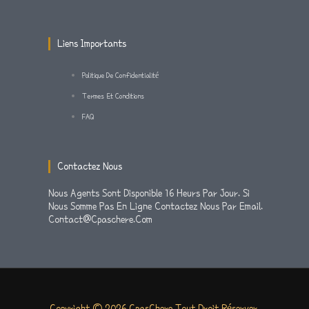
A
K
M
-
Liens Importants
F
Politique De Confidentialité
Termes Et Conditions
FAQ
Contactez Nous
Nous Agents Sont Disponible 16 Heurs Par Jour. Si
Nous Somme Pas En Ligne Contactez Nous Par Email.
Contact@cpaschere.com
Copyright © 2026 CpasChere Tout Droit Réserver.