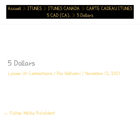
Aller
Accueil
»
ITUNES
»
ITUNES CANADA
»
CARTE CADEAU ITUNES
Au
5 CAD (CA).
»
5 Dollars
Contenu
5 Dollars
Laisser Un Commentaire
/ Par
Belhamri
/
Novembre 13, 2021
←
Fichier Média Précédent