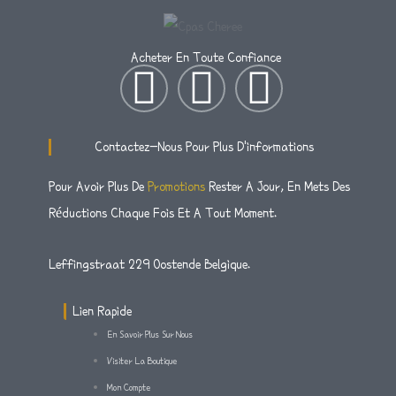
Acheter En Toute Confiance
I
T
F
N
W
A
Contactez-Nous Pour Plus D'informations
S
I
C
Pour Avoir Plus De
Promotions
Rester A Jour, En Mets Des
Réductions Chaque Fois Et A Tout Moment.
T
T
E
A
T
B
Leffingstraat 229 Oostende Belgique.
G
E
O
Lien Rapide
En Savoir Plus Sur Nous
R
R
O
Visiter La Boutique
Mon Compte