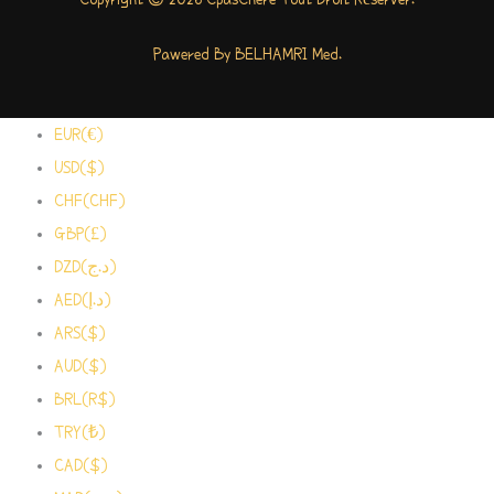
Pawered By BELHAMRI Med.
EUR(€)
USD($)
CHF(CHF)
GBP(£)
DZD(د.ج)
AED(د.إ)
ARS($)
AUD($)
BRL(R$)
TRY(₺)
CAD($)