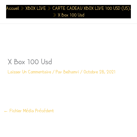
Aller
Accueil
»
XBOX LIVE
»
CARTE CADEAU XBOX LIVE 100 USD (US).
Au
»
X Box 100 Usd
Contenu
X Box 100 Usd
Laisser Un Commentaire
/ Par
Belhamri
/
Octobre 28, 2021
←
Fichier Média Précédent