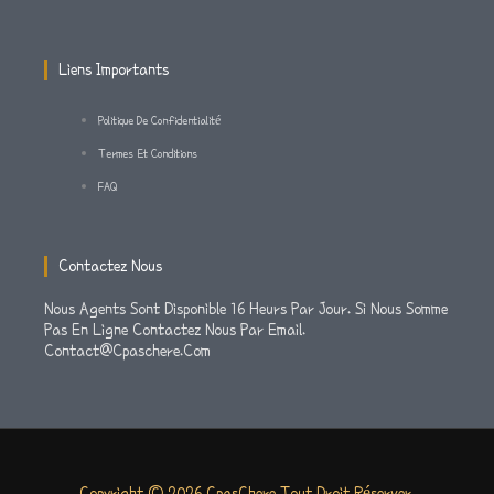
A
K
M
-
Liens Importants
F
Politique De Confidentialité
Termes Et Conditions
FAQ
Contactez Nous
Nous Agents Sont Disponible 16 Heurs Par Jour. Si Nous Somme
Pas En Ligne Contactez Nous Par Email.
Contact@cpaschere.com
Copyright © 2026 CpasChere Tout Droit Réserver.