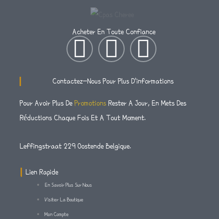
Acheter En Toute Confiance
I
T
F
N
W
A
Contactez-Nous Pour Plus D'informations
S
I
C
Pour Avoir Plus De
Promotions
Rester A Jour, En Mets Des
Réductions Chaque Fois Et A Tout Moment.
T
T
E
A
T
B
Leffingstraat 229 Oostende Belgique.
G
E
O
Lien Rapide
En Savoir Plus Sur Nous
R
R
O
Visiter La Boutique
Mon Compte