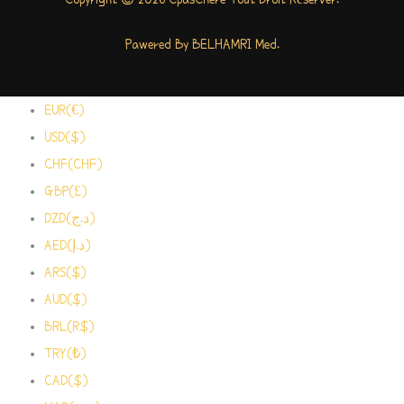
Pawered By BELHAMRI Med.
EUR(€)
USD($)
CHF(CHF)
GBP(£)
DZD(د.ج)
AED(د.إ)
ARS($)
AUD($)
BRL(R$)
TRY(₺)
CAD($)