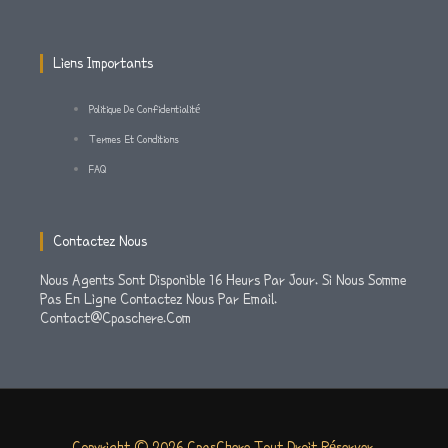
A
K
M
-
Liens Importants
F
Politique De Confidentialité
Termes Et Conditions
FAQ
Contactez Nous
Nous Agents Sont Disponible 16 Heurs Par Jour. Si Nous Somme
Pas En Ligne Contactez Nous Par Email.
Contact@cpaschere.com
Copyright © 2026 CpasChere Tout Droit Réserver.