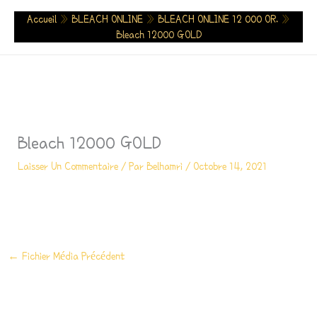
Aller
Accueil
»
BLEACH ONLINE
»
BLEACH ONLINE 12 000 OR.
»
Au
Bleach 12000 GOLD
Contenu
Bleach 12000 GOLD
Laisser Un Commentaire
/ Par
Belhamri
/
Octobre 14, 2021
←
Fichier Média Précédent