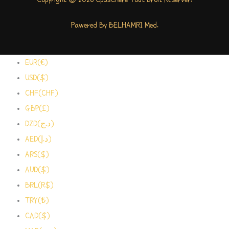
Pawered By BELHAMRI Med.
EUR(€)
USD($)
CHF(CHF)
GBP(£)
DZD(د.ج)
AED(د.إ)
ARS($)
AUD($)
BRL(R$)
TRY(₺)
CAD($)