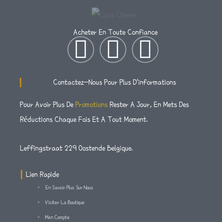
Acheter En Toute Confiance
I
T
F
N
W
A
Contactez-Nous Pour Plus D'informations
S
I
C
Pour Avoir Plus De
Promotions
Rester A Jour, En Mets Des
Réductions Chaque Fois Et A Tout Moment.
T
T
E
A
T
B
Leffingstraat 229 Oostende Belgique.
G
E
O
Lien Rapide
En Savoir Plus Sur Nous
R
R
O
Visiter La Boutique
Mon Compte