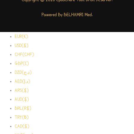
Pawered By BELHAMRI Med.
EUR(€)
USD($)
CHF(CHF)
GBP(£)
DZD(د.ج)
AED(د.إ)
ARS($)
AUD($)
BRL(R$)
TRY(₺)
CAD($)