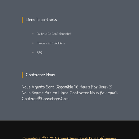
A
K
M
-
Liens Importants
F
Politique De Confidentialité
Termes Et Conditions
FAQ
Contactez Nous
Nous Agents Sont Disponible 16 Heurs Par Jour. Si
Nous Somme Pas En Ligne Contactez Nous Par Email.
Contact@cpaschere.com
Copyright © 2026 CpasChere Tout Droit Réserver.