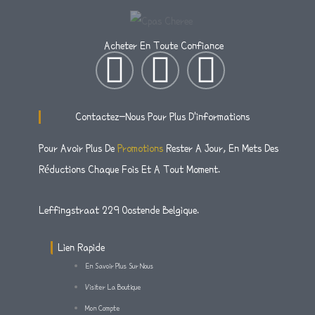
Acheter En Toute Confiance
I
T
F
N
W
A
Contactez-Nous Pour Plus D'informations
S
I
C
Pour Avoir Plus De
Promotions
Rester A Jour, En Mets Des
Réductions Chaque Fois Et A Tout Moment.
T
T
E
A
T
B
Leffingstraat 229 Oostende Belgique.
G
E
O
Lien Rapide
En Savoir Plus Sur Nous
R
R
O
Visiter La Boutique
Mon Compte