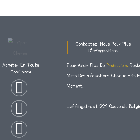
Contactez-Nous Pour Plus
D'informations
Acheter En Toute
Pour Avoir Plus De
Promotions
Rest
Confiance
Mets Des Réductions Chaque Fois 
I
T
F
Moment.
N
W
A
Leffingstraat 229 Oostende Belgi
S
I
C
T
T
E