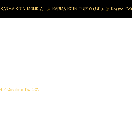
»
KARMA KOIN MONDIAL
»
KARMA KOIN EUR10 (UE).
»
Karma Coi
ri
/
Octobre 13, 2021