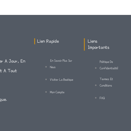
Lien Rapide
Liens
Importants
er A Jour, En
En Savoir Plus Sur
Politique De
Nous
Confidentialité
Et A Tout
Termes Et
Visiter La Boutique
Conditions
Mon Compte
FAQ
que.