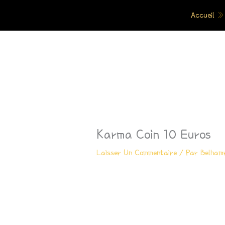
Aller
Accueil
Au
Contenu
Karma Coin 10 Euros
Laisser Un Commentaire
/ Par
Belham