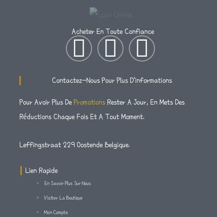
Acheter En Toute Confiance
I
T
F
N
W
A
Contactez-Nous Pour Plus D'informations
S
I
C
Pour Avoir Plus De
Promotions
Rester A Jour, En Mets Des
Réductions Chaque Fois Et A Tout Moment.
T
T
E
A
T
B
Leffingstraat 229 Oostende Belgique.
G
E
O
Lien Rapide
En Savoir Plus Sur Nous
R
R
O
Visiter La Boutique
Mon Compte