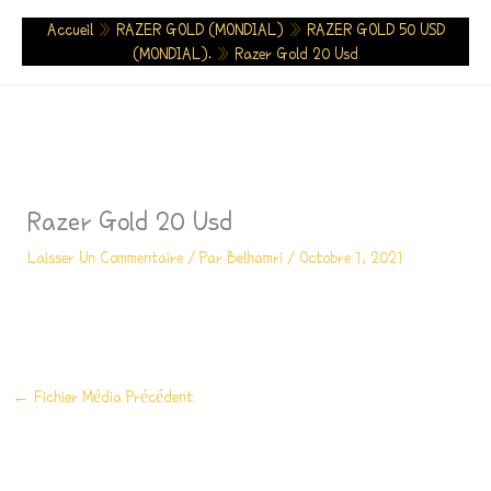
Aller
Accueil
»
RAZER GOLD (MONDIAL)
»
RAZER GOLD 50 USD
Au
(MONDIAL).
»
Razer Gold 20 Usd
Contenu
Razer Gold 20 Usd
Laisser Un Commentaire
/ Par
Belhamri
/
Octobre 1, 2021
←
Fichier Média Précédent