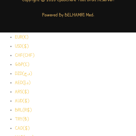
Pawered By BELHAMRI Med.
EUR(€)
USD($)
CHF(CHF)
GBP(£)
DZD(د.ج)
AED(د.إ)
ARS($)
AUD($)
BRL(R$)
TRY(₺)
CAD($)