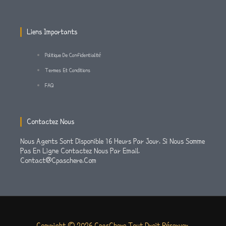
A
K
M
-
Liens Importants
F
Politique De Confidentialité
Termes Et Conditions
FAQ
Contactez Nous
Nous Agents Sont Disponible 16 Heurs Par Jour. Si Nous Somme
Pas En Ligne Contactez Nous Par Email.
Contact@cpaschere.com
Copyright © 2026 CpasChere Tout Droit Réserver.