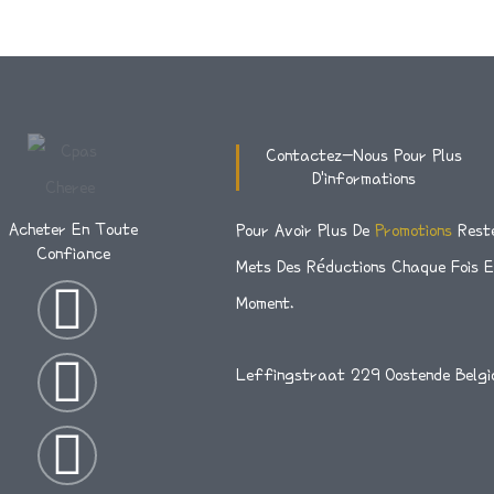
Contactez-Nous Pour Plus
D'informations
Acheter En Toute
Pour Avoir Plus De
Promotions
Rest
Confiance
Mets Des Réductions Chaque Fois 
I
T
F
Moment.
N
W
A
Leffingstraat 229 Oostende Belgi
S
I
C
T
T
E