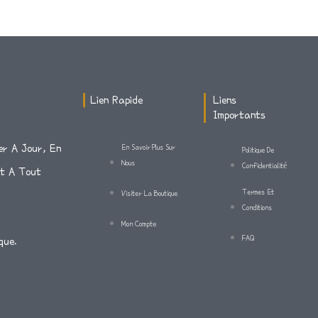
Lien Rapide
Liens
Importants
er A Jour, En
En Savoir Plus Sur
Politique De
Nous
Confidentialité
Et A Tout
Termes Et
Visiter La Boutique
Conditions
Mon Compte
FAQ
que.