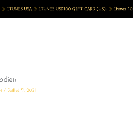
»
ITUNES USA
»
ITUNES USD100 GIFT CARD (US).
»
Itones 10
adien
ri
/
Juillet 7, 2021