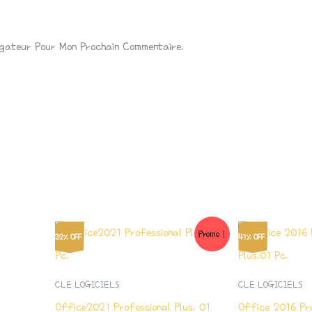
igateur Pour Mon Prochain Commentaire.
Le
Le
Le
Promo !
32% OFF
41% OFF
Prix
Prix
Prix
Initial
Actuel
Initial
Était :
Est :
Était
CLE LOGICIELS
CLE LOGICIELS
₺1,685.60.
₺1,142.14.
₺1,07
Office2021 Professional Plus. 01
Office 2016 Pro