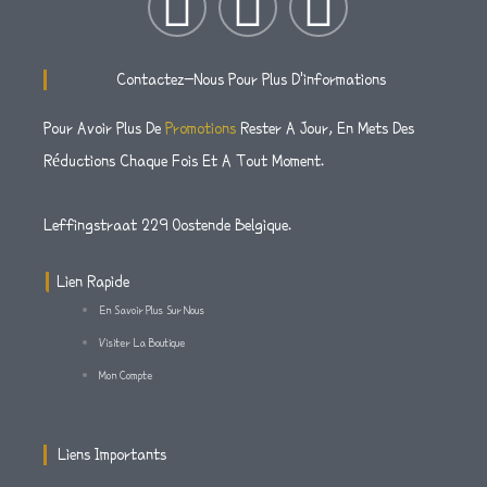
I
T
F
N
W
A
Contactez-Nous Pour Plus D'informations
S
I
C
Pour Avoir Plus De
Promotions
Rester A Jour, En Mets Des
Réductions Chaque Fois Et A Tout Moment.
T
T
E
A
T
B
Leffingstraat 229 Oostende Belgique.
G
E
O
Lien Rapide
En Savoir Plus Sur Nous
R
R
O
Visiter La Boutique
Mon Compte
A
K
M
-
Liens Importants