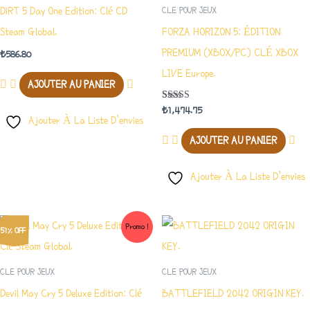
DiRT 5 Day One Edition: Clé CD
CLE POUR JEUX
Steam Global.
FORZA HORIZON 5: ÉDITION
PREMIUM (XBOX/PC) CLÉ XBOX
₺
586.80
LIVE Europe.
AJOUTER AU PANIER
Note
₺
1,474.75
5.00
Ajouter À La Liste D’envies
Sur 5
AJOUTER AU PANIER
Ajouter À La Liste D’envies
Le
Le
Promo !
51% OFF
Prix
Prix
Initial
Actuel
Était :
Est :
CLE POUR JEUX
CLE POUR JEUX
₺765.89.
₺376.10.
Devil May Cry 5 Deluxe Edition: Clé
BATTLEFIELD 2042 ORIGIN KEY.