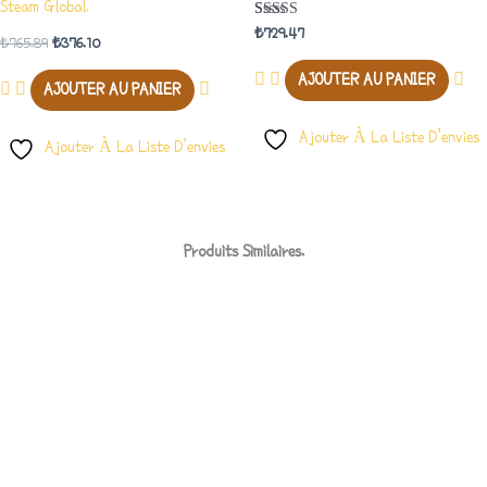
Steam Global.
Note
₺
729.47
₺
765.89
₺
376.10
5.00
Sur 5
AJOUTER AU PANIER
AJOUTER AU PANIER
Ajouter À La Liste D’envies
Ajouter À La Liste D’envies
Produits Similaires.