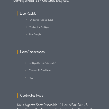
A
T
B
Leffingstraat 229 Oostende Belgique.
G
E
O
Lien Rapide
En Savoir Plus Sur Nous
R
R
O
Visiter La Boutique
Mon Compte
A
K
M
-
Liens Importants
F
Politique De Confidentialité
Termes Et Conditions
FAQ
Contactez Nous
Nous Agents Sont Disponible 16 Heurs Par Jour. Si