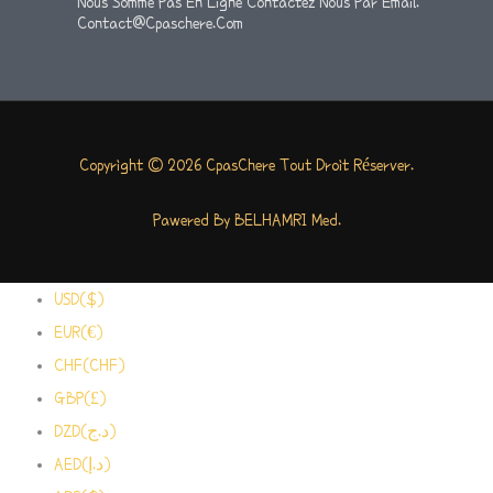
Nous Somme Pas En Ligne Contactez Nous Par Email.
Contact@cpaschere.com
Copyright © 2026 CpasChere Tout Droit Réserver.
Pawered By BELHAMRI Med.
USD($)
EUR(€)
CHF(CHF)
GBP(£)
DZD(د.ج)
AED(د.إ)