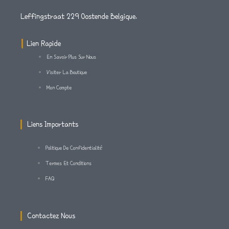
A
T
B
Leffingstraat 229 Oostende Belgique.
G
E
O
Lien Rapide
En Savoir Plus Sur Nous
R
R
O
Visiter La Boutique
Mon Compte
A
K
M
-
Liens Importants
F
Politique De Confidentialité
Termes Et Conditions
FAQ
Contactez Nous