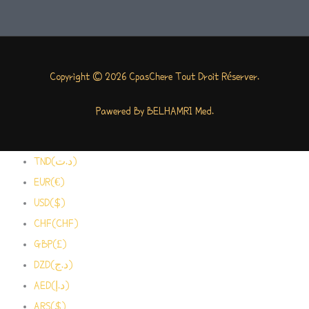
Copyright © 2026 CpasChere Tout Droit Réserver.
Pawered By BELHAMRI Med.
TND(د.ت)
EUR(€)
USD($)
CHF(CHF)
GBP(£)
DZD(د.ج)
AED(د.إ)
ARS($)