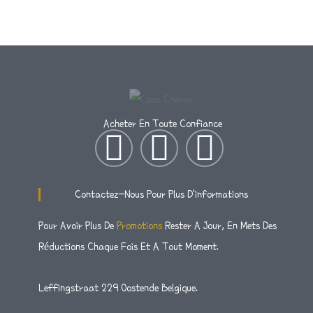
Acheter En Toute Confiance
I
T
F
N
W
A
Contactez-Nous Pour Plus D'informations
S
I
C
Pour Avoir Plus De
Promotions
Rester A Jour, En Mets Des
Réductions Chaque Fois Et A Tout Moment.
T
T
E
A
T
B
Leffingstraat 229 Oostende Belgique.