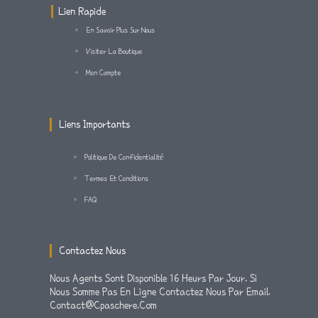
G
E
O
Lien Rapide
En Savoir Plus Sur Nous
R
R
O
Visiter La Boutique
Mon Compte
A
K
M
-
Liens Importants
F
Politique De Confidentialité
Termes Et Conditions
FAQ
Contactez Nous
Nous Agents Sont Disponible 16 Heurs Par Jour. Si
Nous Somme Pas En Ligne Contactez Nous Par Email.
Contact@cpaschere.com