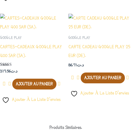
GOOGLE PLAY
GOOGLE PLAY
CARTES-CADEAUX GOOGLE PLAY
CARTE CADEAU GOOGLE PLAY 25
400 SAR (SA).
EUR (DE).
86.71
د.ت
Note
317.56
د.ت
5.00
AJOUTER AU PANIER
Sur 5
AJOUTER AU PANIER
Ajouter À La Liste D’envies
Ajouter À La Liste D’envies
Produits Similaires.