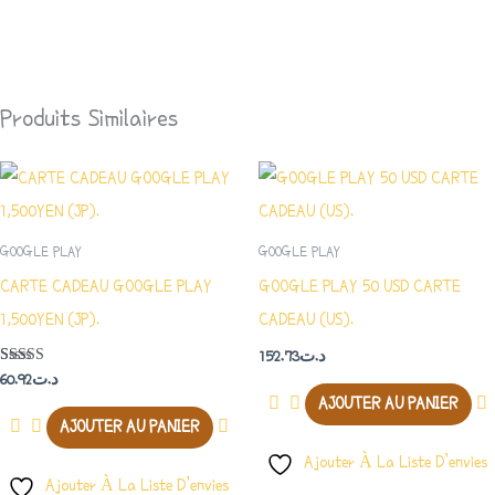
Produits Similaires
GOOGLE PLAY
GOOGLE PLAY
CARTE CADEAU GOOGLE PLAY
GOOGLE PLAY 50 USD CARTE
1,500YEN (JP).
CADEAU (US).
152.73
د.ت
Note
60.92
د.ت
5.00
AJOUTER AU PANIER
Sur 5
AJOUTER AU PANIER
Ajouter À La Liste D’envies
Ajouter À La Liste D’envies