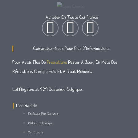
Acheter En Toute Confiance
I
T
F
N
W
A
Contactez-Nous Pour Plus D'informations
S
I
C
Pour Avoir Plus De
Promotions
Rester A Jour, En Mets Des
Réductions Chaque Fois Et A Tout Moment.
T
T
E
A
T
B
Leffingstraat 229 Oostende Belgique.
G
E
O
Lien Rapide
En Savoir Plus Sur Nous
R
R
O
Visiter La Boutique
Mon Compte