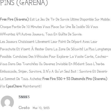
PINS (GARENA)
Free Fire (Garena)
Est Le Jeu De Tir De Survie Ultime Disponible Sur Mobile.
Chaque Partie De 10 Minutes Vous Place Sur Une Île Isolée Où Vous
Affrontez 49 Autres Joueurs, Tous En Quête De Survie.
Les Joueurs Choisissent Librement Leur Point De Départ Avec Leur
Parachute Et Visent À Rester Dans La Zone De Sécurité Le Plus Longtemps
Possible. Conduisez Des Véhicules Pour Explorer La Vaste Carte, Cachez-
Vous Dans Des Tranchées Ou Devenez Invisible En Rôdant Sous L’herbe.
Embuscade, Sniper, Survivre, Il N’y A Qu’un Seul But : Survivre Et Devenir
Le Sommet De Tous. Achetez
Free Fire 530 + 53 Diamonds Pins (Garena)
Via
Cpa
SCher
E
Maintenant!
Note
4
Sur
5
Cirato
Mai 12, 2023