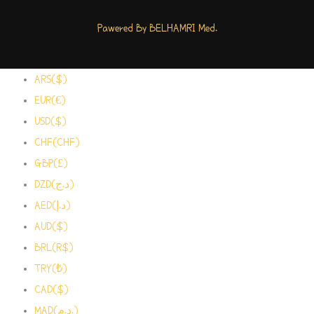
Pawered By BELHAMRI Med.
ARS($)
EUR(€)
USD($)
CHF(CHF)
GBP(£)
DZD(د.ج)
AED(د.إ)
AUD($)
BRL(R$)
TRY(₺)
CAD($)
MAD(د.م.)