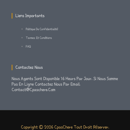
A
K
M
-
Liens Importants
F
Politique De Confidentialité
Termes Et Conditions
FAQ
Contactez Nous
Nous Agents Sont Disponible 16 Heurs Par Jour. Si Nous Somme
Pas En Ligne Contactez Nous Par Email.
Contact@cpaschere.com
Copyright © 2026 CpasChere Tout Droit Réserver.