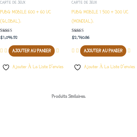
CARTE DE JEUX
CARTE DE JEUX
PUBG MOBILE 600 + 60 UC
PUBG MOBILE 1 500 + 300 UC
(GLOBAL).
(MONDIAL).
Note
Note
$
1,094.52
$
2,740.86
5.00
5.00
Sur 5
Sur 5
AJOUTER AU PANIER
AJOUTER AU PANIER
Ajouter À La Liste D’envies
Ajouter À La Liste D’envies
Produits Similaires.