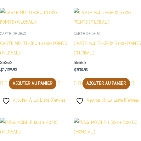
CARTE DE JEUX
CARTE DE JEUX
CARTE MULTI-JEU 10 000 POINTS
CARTE MULTI-JEUX 5 000 POINTS
(GLOBAL).
(GLOBAL).
Note
Note
$
1,129.93
$
576.96
4.00
3.50
Sur 5
Sur 5
AJOUTER AU PANIER
AJOUTER AU PANIER
Ajouter À La Liste D’envies
Ajouter À La Liste D’envies