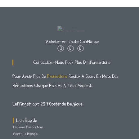
Acheter En Toute Confiance
I
T
F
N
W
A
S
I
C
T
T
E
Contactez-Nous Pour Plus D'informations
A
T
B
G
E
O
R
R
O
Pour Avoir Plus De
Promotions
Rester A Jour, En Mets Des
A
K
M
-
Réductions Chaque Fois Et A Tout Moment.
F
Leffingstraat 229 Oostende Belgique.
Lien Rapide
En Savoir Plus Sur Nous
Visiter La Boutique