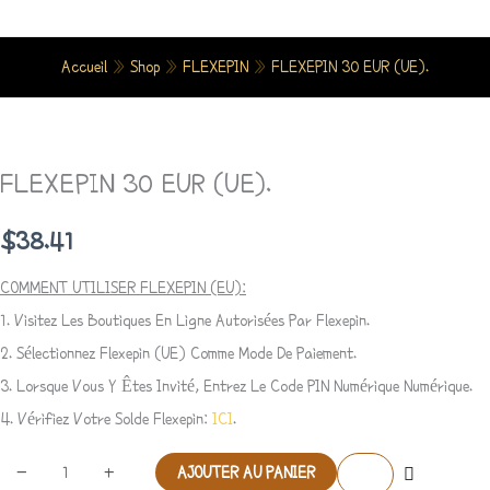
Aller
Au
Accueil
»
Shop
»
FLEXEPIN
»
FLEXEPIN 30 EUR (UE).
Contenu
Quantité
De
FLEXEPIN 30 EUR (UE).
FLEXEPIN
30
$
38.41
EUR
(UE).
COMMENT UTILISER FLEXEPIN (EU):
1. Visitez Les Boutiques En Ligne Autorisées Par Flexepin.
2. Sélectionnez Flexepin (UE) Comme Mode De Paiement.
3. Lorsque Vous Y Êtes Invité, Entrez Le Code PIN Numérique Numérique.
4. Vérifiez Votre Solde Flexepin:
ICI
.
-
+
AJOUTER AU PANIER