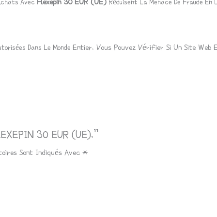
Flexepin 30
EUR
(UE)
 Achats Avec
Réduisent La Menace De Fraude En L
Entier. Vous Pouvez Vérifier Si Un Site Web 
Autorisées Dans Le Monde
FLEXEPIN 30 EUR (UE).”
toires Sont Indiqués Avec
*