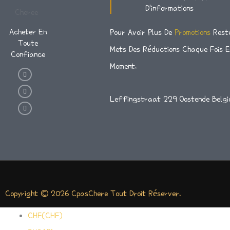
D'informations
Acheter En
Pour Avoir Plus De
Promotions
Rest
Toute
Mets Des Réductions Chaque Fois 
Confiance
Moment.
I
T
F
N
W
A
S
I
C
T
T
E
A
T
B
Leffingstraat 229 Oostende Belgi
G
E
O
R
R
O
A
K
M
-
F
Copyright © 2026 CpasChere Tout Droit Réserver.
CHF(CHF)