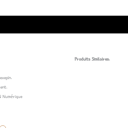
Produits Similaires.
exepin.
ent.
IN Numérique