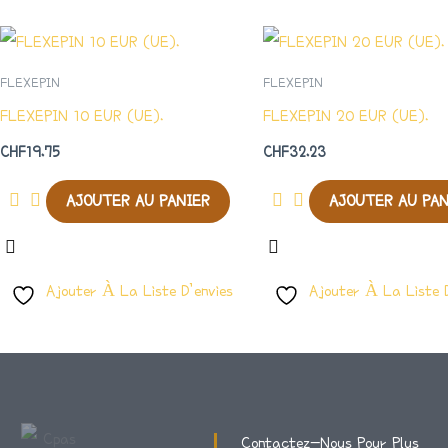
FLEXEPIN
FLEXEPIN
FLEXEPIN 10 EUR (UE).
FLEXEPIN 20 EUR (UE).
CHF
19.75
CHF
32.23
AJOUTER AU PANIER
AJOUTER AU PA
Ajouter À La Liste D’envies
Ajouter À La Liste D
Contactez-Nous Pour Plus