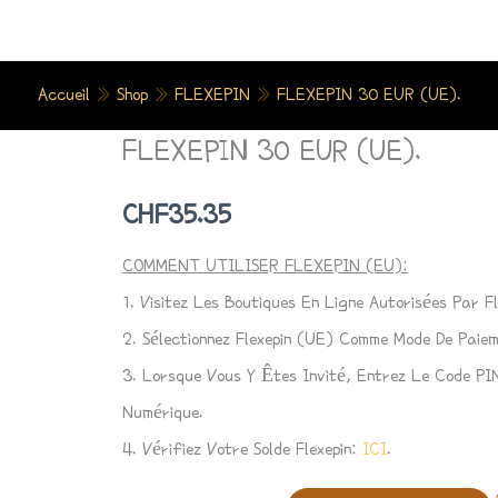
Accueil
»
Shop
»
FLEXEPIN
»
FLEXEPIN 30 EUR (UE).
FLEXEPIN 30 EUR (UE).
Quantité
De
CHF
35.35
FLEXEPIN
30
COMMENT UTILISER FLEXEPIN (EU):
EUR
1. Visitez Les Boutiques En Ligne Autorisées Par Fl
(UE).
2. Sélectionnez Flexepin (UE) Comme Mode De Paiem
3. Lorsque Vous Y Êtes Invité, Entrez Le Code P
Numérique.
4. Vérifiez Votre Solde Flexepin:
ICI
.