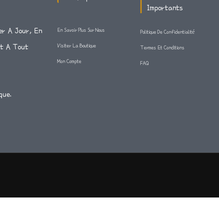
Importants
er A Jour, En
En Savoir Plus Sur Nous
Politique De Confidentialité
Et A Tout
Visiter La Boutique
Termes Et Conditions
Mon Compte
FAQ
que.