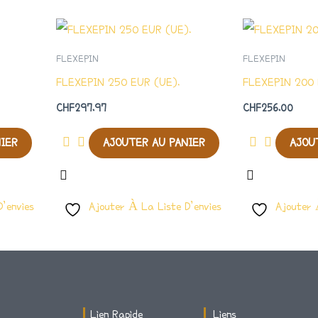
FLEXEPIN
FLEXEPIN
FLEXEPIN 250 EUR (UE).
FLEXEPIN 200 
CHF
297.97
CHF
256.00
NIER
AJOUTER AU PANIER
AJOU
’envies
Ajouter À La Liste D’envies
Ajouter 
Lien Rapide
Liens