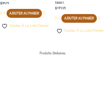
$
39.19
Note
$
157.25
4.00
AJOUTER AU PANIER
Sur 5
AJOUTER AU PANIER
Ajouter À La Liste D’envies
Ajouter À La Liste D’envies
Produits Similaires.