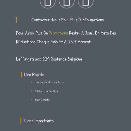
I
T
F
N
W
A
Contactez-Nous Pour Plus D'informations
S
I
C
Pour Avoir Plus De
Promotions
Rester A Jour, En Mets Des
Réductions Chaque Fois Et A Tout Moment.
T
T
E
A
T
B
Leffingstraat 229 Oostende Belgique.
G
E
O
Lien Rapide
En Savoir Plus Sur Nous
R
R
O
Visiter La Boutique
Mon Compte
A
K
M
-
Liens Importants