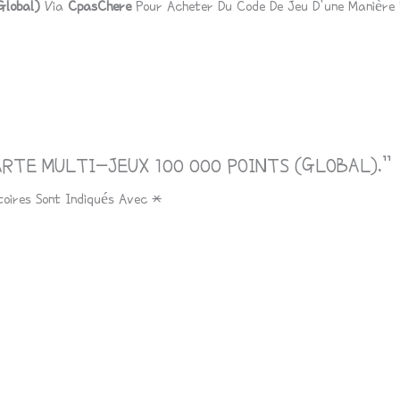
global)
Via
CpasChere
Pour Acheter Du Code De Jeu D’une Manière 
 “CARTE MULTI-JEUX 100 000 POINTS (GLOBAL).”
toires Sont Indiqués Avec
*