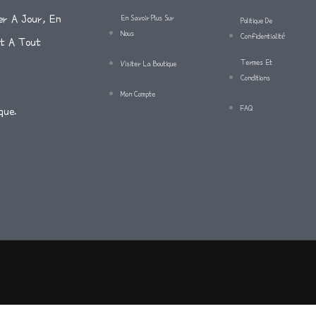
er A Jour, En
En Savoir Plus Sur
Politique De
Nous
Confidentialité
Et A Tout
Termes Et
Visiter La Boutique
Conditions
Mon Compte
FAQ
que.