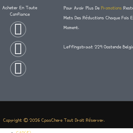
Acheter En Toute
Pour Avoir Plus De
Promotions
Rest
Confiance
Mets Des Réductions Chaque Fois 
I
T
F
Moment.
N
W
A
Leffingstraat 229 Oostende Belgi
S
I
C
T
T
E
A
T
B
G
E
O
R
R
O
Copyright © 2026 CpasChere Tout Droit Réserver.
A
K