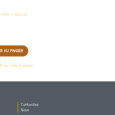
1 500 + 300 UC
R AU PANIER
À La Liste D’envies
Contactez
Nous