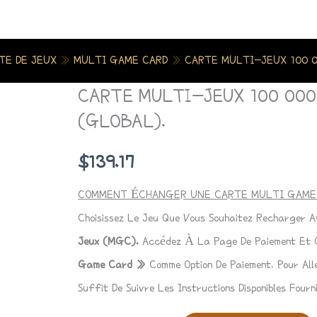
TE DE JEUX
»
MULTI GAME CARD
»
CARTE MULTI-JEUX 100 0
CARTE MULTI-JEUX 100 000
Quantité
De
(GLOBAL).
CARTE
$
139.17
MULTI-
JEUX
COMMENT ÉCHANGER UNE CARTE MULTI GAME 
100
Choisissez Le Jeu Que Vous Souhaitez Recharger 
000
Jeux (MGC).
Accédez À La Page De Paiement Et C
POINTS
Game Card »
Comme Option De Paiement. Pour Aller
(GLOBAL).
Suffit De Suivre Les Instructions Disponibles Fourni