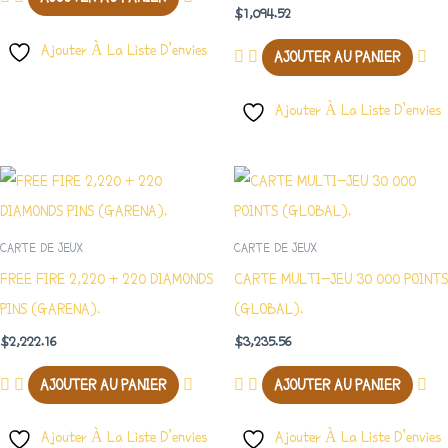
Note
$
1,094.52
5.00
Sur 5
Ajouter À La Liste D’envies
AJOUTER AU PANIER
Ajouter À La Liste D’envies
CARTE DE JEUX
CARTE DE JEUX
FREE FIRE 2,220 + 220 DIAMONDS
CARTE MULTI-JEU 30 000 POINTS
PINS (GARENA).
(GLOBAL).
$
2,222.16
$
3,235.56
AJOUTER AU PANIER
AJOUTER AU PANIER
Ajouter À La Liste D’envies
Ajouter À La Liste D’envies