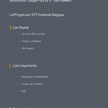
Réductions Chaque Fois Et A Tout Moment.
T
T
E
A
T
B
Leffingstraat 229 Oostende Belgique.
G
E
O
Lien Rapide
En Savoir Plus Sur Nous
R
R
O
Visiter La Boutique
Mon Compte
A
K
M
-
Liens Importants
F
Politique De Confidentialité
Termes Et Conditions
FAQ