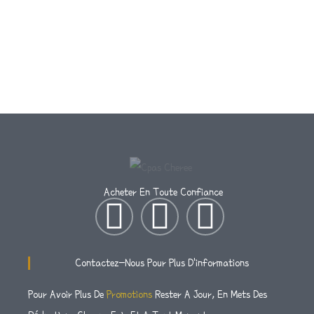
Acheter En Toute Confiance
I
T
F
N
W
A
Contactez-Nous Pour Plus D'informations
S
I
C
Pour Avoir Plus De
Promotions
Rester A Jour, En Mets Des