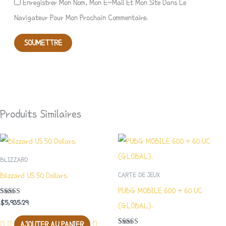
Enregistrer Mon Nom, Mon E-Mail Et Mon Site Dans Le
Navigateur Pour Mon Prochain Commentaire.
Produits Similaires
BLIZZARD
Blizzard US 50 Dollars.
CARTE DE JEUX
PUBG MOBILE 600 + 60 UC
Note
$
5,935.29
(GLOBAL).
4.50
Sur 5
AJOUTER AU PANIER