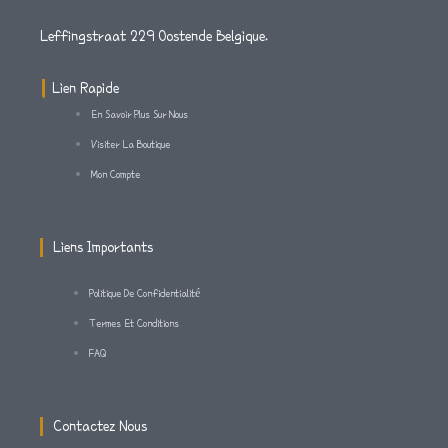
A
T
B
Leffingstraat 229 Oostende Belgique.
G
E
O
Lien Rapide
En Savoir Plus Sur Nous
R
R
O
Visiter La Boutique
Mon Compte
A
K
M
-
Liens Importants
F
Politique De Confidentialité
Termes Et Conditions
FAQ
Contactez Nous