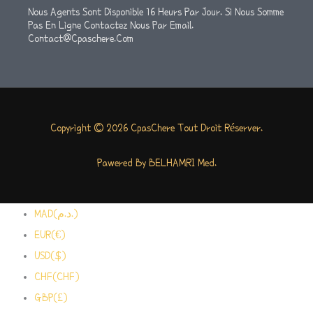
Nous Agents Sont Disponible 16 Heurs Par Jour. Si Nous Somme
Pas En Ligne Contactez Nous Par Email.
Contact@cpaschere.com
Copyright © 2026 CpasChere Tout Droit Réserver.
Pawered By BELHAMRI Med.
MAD(د.م.)
EUR(€)
USD($)
CHF(CHF)
GBP(£)