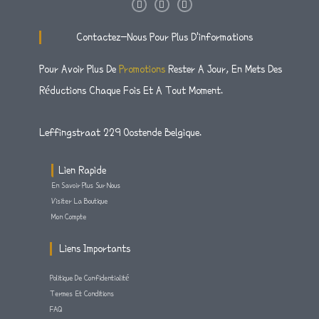
I
T
F
N
W
A
S
I
C
T
T
E
Contactez-Nous Pour Plus D'informations
A
T
B
G
E
O
R
R
O
Pour Avoir Plus De
Promotions
Rester A Jour, En Mets Des
A
K
M
-
Réductions Chaque Fois Et A Tout Moment.
F
Leffingstraat 229 Oostende Belgique.
Lien Rapide
En Savoir Plus Sur Nous
Visiter La Boutique
Mon Compte
Liens Importants
Politique De Confidentialité
Termes Et Conditions
FAQ