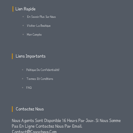
G
E
O
Lien Rapide
En Savoir Plus Sur Nous
R
R
O
Visiter La Boutique
Mon Compte
A
K
M
-
Liens Importants
F
Politique De Confidentialité
Termes Et Conditions
FAQ
Contactez Nous
Nous Agents Sont Disponible 16 Heurs Par Jour. Si Nous Somme
Pas En Ligne Contactez Nous Par Email.
Contact@cpaschere.com