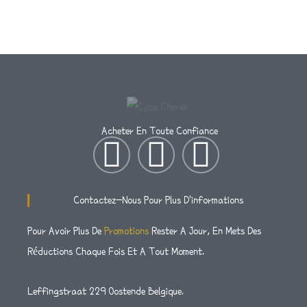
Acheter En Toute Confiance
I
T
F
N
W
A
Contactez-Nous Pour Plus D'informations
S
I
C
Pour Avoir Plus De
Promotions
Rester A Jour, En Mets Des
Réductions Chaque Fois Et A Tout Moment.
T
T
E
A
T
B
Leffingstraat 229 Oostende Belgique.