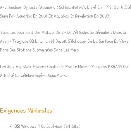
Archimedean Dynasty (allemand : Schleichfahrt), Livré En 1996, Qui A Été
Suivi Par AquaNox En 2001 Et AquaNox 2: Revelation En 2003.
Tous Les Jeux Sont Des Matchs De Tir De Véhicules Se Déroulant Dans Un
Avenir Tragique Où L’humanité Devait S’échapper De La Surface Et Vivre
Dans Des Stations Submergées Dans Les Mers.
Les Jeux AquaNox Étaient Contrôlés Par Le Moteur Progressif KRASS Qui
A Incité Le Célèbre Repère AquaMark.
Exigences Minimales:
OS:
Windows 7 Ou Supérieur (64 Bits)