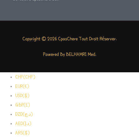
Copyright © 2026 CpasChere Tout Droit Réserver.
Pawered By BELHAMRI Med.
CHF(CHF)
EUR(€)
USD($)
GBP(£)
DZD(د.ج)
AED(د.إ)
ARS($)