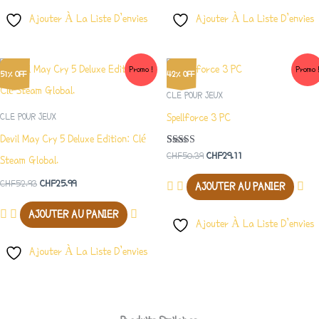
Ajouter À La Liste D’envies
Ajouter À La Liste D’envies
Le
Le
Le
Le
Promo !
Promo 
51% OFF
42% OFF
Prix
Prix
Prix
Prix
Initial
Actuel
Initial
Actuel
CLE POUR JEUX
Était :
Est :
Était :
Est :
Spellforce 3 PC
CLE POUR JEUX
CHF52.93.
CHF25.99.
CHF50.39.
CHF29.11.
Devil May Cry 5 Deluxe Edition: Clé
Note
CHF
50.39
CHF
29.11
Steam Global.
5.00
Sur 5
CHF
52.93
CHF
25.99
AJOUTER AU PANIER
AJOUTER AU PANIER
Ajouter À La Liste D’envies
Ajouter À La Liste D’envies