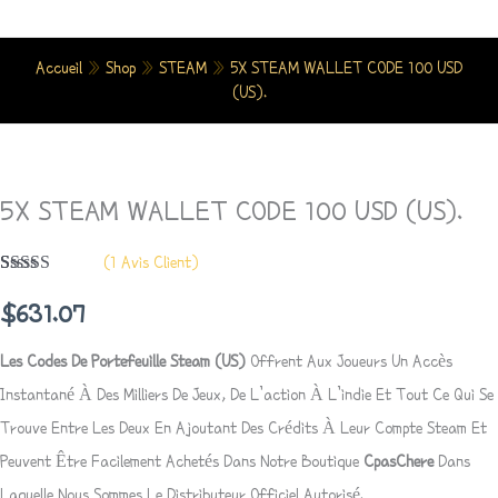
Aller
Au
Accueil
»
Shop
»
STEAM
»
5X STEAM WALLET CODE 100 USD
Contenu
(US).
Quantité
De
5X STEAM WALLET CODE 100 USD (US).
5X
STEAM
(
1
Avis Client)
WALLET
Noté
1
5.00
Sur 5 Basé
CODE
$
631.07
Sur
Notation
100
Client
Les Codes De Portefeuille Steam (US)
Offrent Aux Joueurs Un Accès
USD
Instantané À Des Milliers De Jeux, De L’action À L’indie Et Tout Ce Qui Se
(US).
Trouve Entre Les Deux En Ajoutant Des Crédits À Leur Compte
Steam
Et
Peuvent Être Facilement Achetés Dans Notre Boutique
CpasChere
Dans
Laquelle Nous Sommes Le Distributeur Officiel Autorisé.