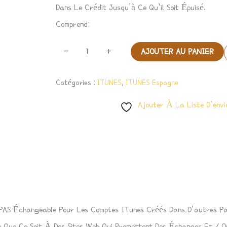
Dans Le Crédit Jusqu’à Ce Qu’il Soit Épuisé.
Comprend:
-
+
AJOUTER AU PANIER
Catégories :
ITUNES
,
ITUNES Espagne
Ajouter À La Liste D’envi
st PAS Échangeable Pour Les Comptes ITunes Créés Dans D’autres 
e Que Ce Soit À Des Sites Web Qui Promettent Des Échanges Et / 