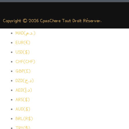
G
E
O
R
R
O
Copyright © 2026 CpasChere Tout Droit Réserver.
A
K
MAD(د.م.)
M
-
EUR(€)
USD($)
F
CHF(CHF)
GBP(£)
DZD(د.ج)
AED(د.إ)
ARS($)
AUD($)
BRL(R$)
TRY(₺)