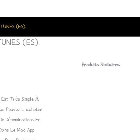
TUNES (ES).
UNES (ES).
Produits Similaires.
Est Très Simple À
ous Pouvez L’acheter
e Dénominations En
 Dans Le Mac App