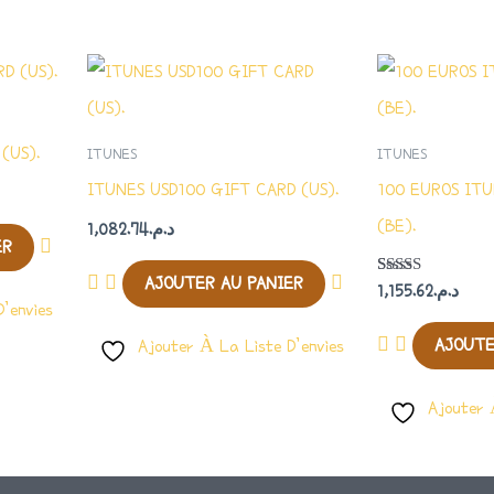
(US).
ITUNES
ITUNES
ITUNES USD100 GIFT CARD (US).
100 EUROS IT
(BE).
1,082.74
د.م.
ER
AJOUTER AU PANIER
Note
1,155.62
د.م.
4.00
’envies
Sur 5
AJOUTE
Ajouter À La Liste D’envies
Ajouter 