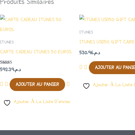
Produits Similaires
ITUNES
ITUNES USD50 GIFT CARD 
ITUNES
CARTE CADEAU ITUNES 50 EUROS.
530.96
د.م.
AJOUTER AU PANI
Note
592.39
د.م.
5.00
Sur 5
AJOUTER AU PANIER
Ajouter À La Liste D
Ajouter À La Liste D’envies