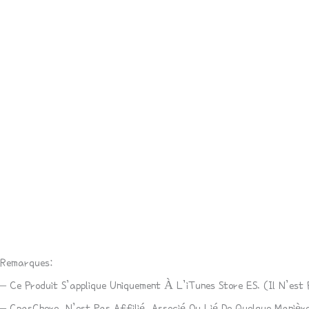
Description
Avis (1)
Remarques:
– Ce Produit S’applique Uniquement À L’iTunes Store ES. (Il N’e
– CpasChere N’est Pas Affilié, Associé Ou Lié De Quelque Manièr