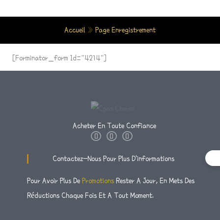
Aller
Au
Accueil
»
Page Enregistrement
Contenu
[forminator_form Id="4214"]
Acheter En Toute Confiance
I
T
F
N
W
A
S
I
C
T
T
E
Contactez-Nous Pour Plus D'informations
A
T
B
G
E
O
R
R
O
Pour Avoir Plus De
Promotions
Rester A Jour, En Mets Des
A
K
M
-
Réductions Chaque Fois Et A Tout Moment.
F