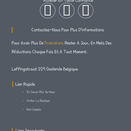
Acheter En Toute Confiance
I
T
F
N
W
A
Contactez-Nous Pour Plus D'informations
S
I
C
Pour Avoir Plus De
Promotions
Rester A Jour, En Mets Des
Réductions Chaque Fois Et A Tout Moment.
T
T
E
A
T
B
Leffingstraat 229 Oostende Belgique.
G
E
O
Lien Rapide
En Savoir Plus Sur Nous
R
R
O
Visiter La Boutique
Mon Compte
A
K
M
-
Liens Importants