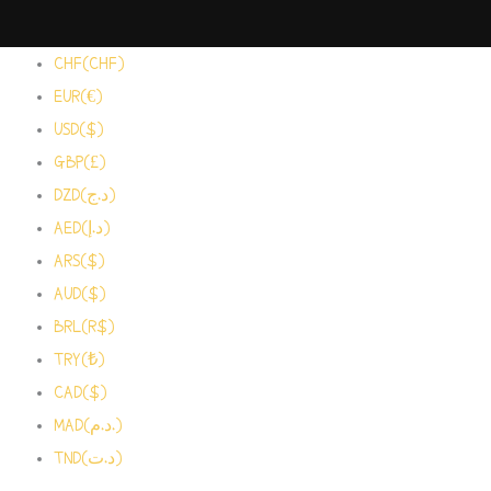
CHF(CHF)
EUR(€)
USD($)
GBP(£)
DZD(د.ج)
AED(د.إ)
ARS($)
AUD($)
BRL(R$)
TRY(₺)
CAD($)
MAD(د.م.)
TND(د.ت)