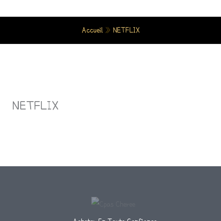
Aller
Au
Accueil
»
NETFLIX
Contenu
NETFLIX