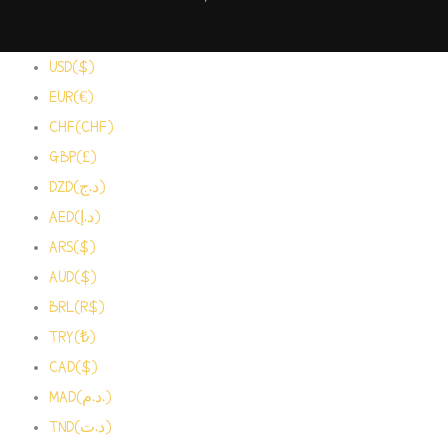
USD($)
EUR(€)
CHF(CHF)
GBP(£)
DZD(د.ج)
AED(د.إ)
ARS($)
AUD($)
BRL(R$)
TRY(₺)
CAD($)
MAD(د.م.)
TND(د.ت)