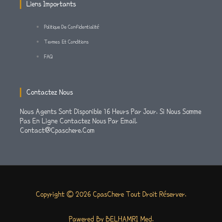
M
-
Liens Importants
F
Politique De Confidentialité
Termes Et Conditions
FAQ
Contactez Nous
Nous Agents Sont Disponible 16 Heurs Par Jour. Si Nous Somme
Pas En Ligne Contactez Nous Par Email.
Contact@cpaschere.com
Copyright © 2026 CpasChere Tout Droit Réserver.
Pawered By BELHAMRI Med.