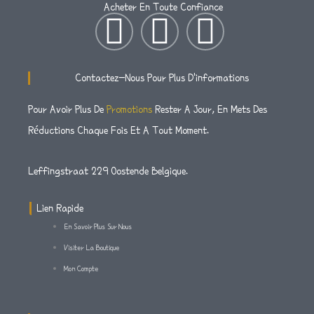
Acheter En Toute Confiance
I
T
F
N
W
A
Contactez-Nous Pour Plus D'informations
S
I
C
Pour Avoir Plus De
Promotions
Rester A Jour, En Mets Des
Réductions Chaque Fois Et A Tout Moment.
T
T
E
A
T
B
Leffingstraat 229 Oostende Belgique.
G
E
O
Lien Rapide
En Savoir Plus Sur Nous
R
R
O
Visiter La Boutique
Mon Compte
A
K