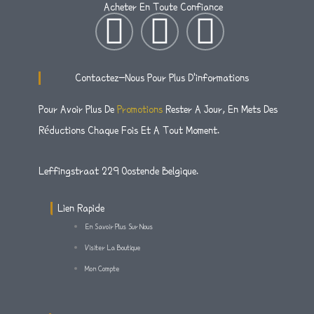
Acheter En Toute Confiance
I
T
F
N
W
A
Contactez-Nous Pour Plus D'informations
S
I
C
Pour Avoir Plus De
Promotions
Rester A Jour, En Mets Des
Réductions Chaque Fois Et A Tout Moment.
T
T
E
A
T
B
Leffingstraat 229 Oostende Belgique.
G
E
O
Lien Rapide
En Savoir Plus Sur Nous
R
R
O
Visiter La Boutique
Mon Compte
A
K