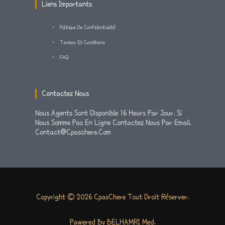
M
-
Liens Importants
F
Politique De Confidentialité
Termes Et Conditions
FAQ
Contactez Nous
Nous Agents Sont Disponible 16 Heurs Par Jour. Si
Nous Somme Pas En Ligne Contactez Nous Par Email.
Contact@cpaschere.com
Copyright © 2026 CpasChere Tout Droit Réserver.
Pawered By BELHAMRI Med.