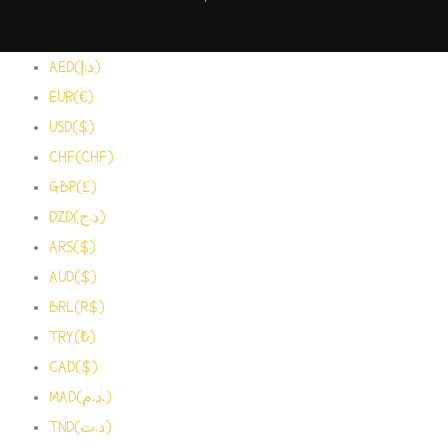
AED(د.إ)
EUR(€)
USD($)
CHF(CHF)
GBP(£)
DZD(د.ج)
ARS($)
AUD($)
BRL(R$)
TRY(₺)
CAD($)
MAD(د.م.)
TND(د.ت)