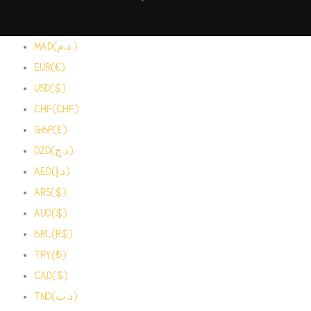
MAD(د.م.)
EUR(€)
USD($)
CHF(CHF)
GBP(£)
DZD(د.ج)
AED(د.إ)
ARS($)
AUD($)
BRL(R$)
TRY(₺)
CAD($)
TND(د.ت)