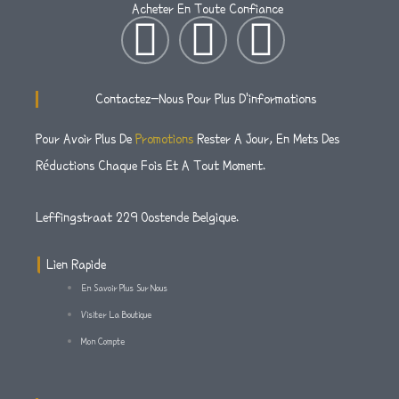
Acheter En Toute Confiance
I
T
F
N
W
A
Contactez-Nous Pour Plus D'informations
S
I
C
Pour Avoir Plus De
Promotions
Rester A Jour, En Mets Des
Réductions Chaque Fois Et A Tout Moment.
T
T
E
A
T
B
Leffingstraat 229 Oostende Belgique.
G
E
O
Lien Rapide
En Savoir Plus Sur Nous
R
R
O
Visiter La Boutique
Mon Compte
A
K