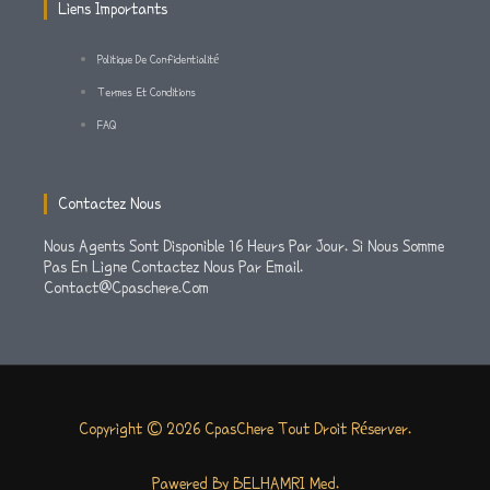
M
-
Liens Importants
F
Politique De Confidentialité
Termes Et Conditions
FAQ
Contactez Nous
Nous Agents Sont Disponible 16 Heurs Par Jour. Si Nous Somme
Pas En Ligne Contactez Nous Par Email.
Contact@cpaschere.com
Copyright © 2026 CpasChere Tout Droit Réserver.
Pawered By BELHAMRI Med.