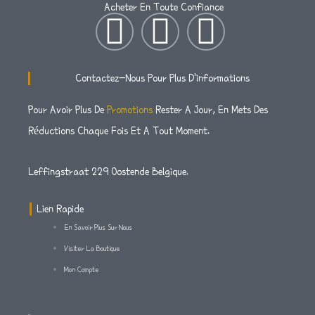
Acheter En Toute Confiance
I
T
F
N
W
A
Contactez-Nous Pour Plus D'informations
S
I
C
Pour Avoir Plus De
Promotions
Rester A Jour, En Mets Des
Réductions Chaque Fois Et A Tout Moment.
T
T
E
A
T
B
Leffingstraat 229 Oostende Belgique.
G
E
O
Lien Rapide
En Savoir Plus Sur Nous
R
R
O
Visiter La Boutique
Mon Compte
A
K