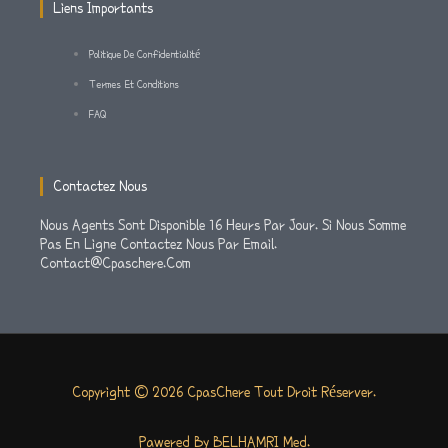
M
-
Liens Importants
F
Politique De Confidentialité
Termes Et Conditions
FAQ
Contactez Nous
Nous Agents Sont Disponible 16 Heurs Par Jour. Si Nous Somme
Pas En Ligne Contactez Nous Par Email.
Contact@cpaschere.com
Copyright © 2026 CpasChere Tout Droit Réserver.
Pawered By BELHAMRI Med.