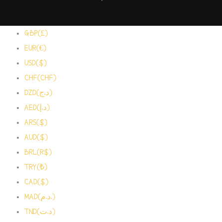
GBP(£)
EUR(€)
USD($)
CHF(CHF)
DZD(د.ج)
AED(د.إ)
ARS($)
AUD($)
BRL(R$)
TRY(₺)
CAD($)
MAD(د.م.)
TND(د.ت)