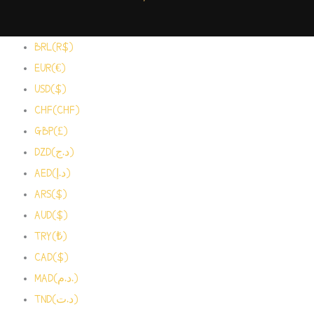
BRL(R$)
EUR(€)
USD($)
CHF(CHF)
GBP(£)
DZD(د.ج)
AED(د.إ)
ARS($)
AUD($)
TRY(₺)
CAD($)
MAD(د.م.)
TND(د.ت)