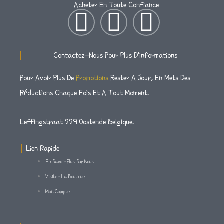
Acheter En Toute Confiance
I
T
F
N
W
A
Contactez-Nous Pour Plus D'informations
S
I
C
Pour Avoir Plus De
Promotions
Rester A Jour, En Mets Des
Réductions Chaque Fois Et A Tout Moment.
T
T
E
A
T
B
Leffingstraat 229 Oostende Belgique.
G
E
O
Lien Rapide
En Savoir Plus Sur Nous
R
R
O
Visiter La Boutique
Mon Compte
A
K