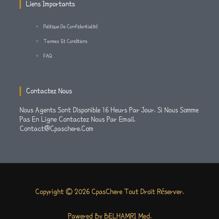
M
-
Liens Importants
F
Politique De Confidentialité
Termes Et Conditions
FAQ
Contactez Nous
Nous Agents Sont Disponible 16 Heurs Par Jour. Si Nous Somme
Pas En Ligne Contactez Nous Par Email.
Contact@cpaschere.com
Copyright © 2026 CpasChere Tout Droit Réserver.
Pawered By BELHAMRI Med.