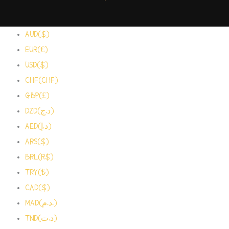
AUD($)
EUR(€)
USD($)
CHF(CHF)
GBP(£)
DZD(د.ج)
AED(د.إ)
ARS($)
BRL(R$)
TRY(₺)
CAD($)
MAD(د.م.)
TND(د.ت)