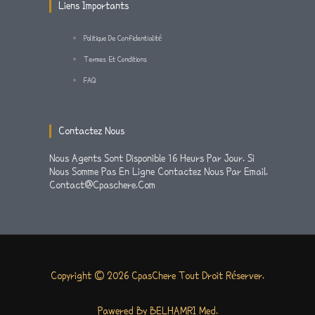
M
-
Liens Importants
F
Politique De Confidentialité
Termes Et Conditions
FAQ
Contactez Nous
Nous Agents Sont Disponible 16 Heurs Par Jour. Si
Nous Somme Pas En Ligne Contactez Nous Par Email.
Contact@cpaschere.com
Copyright © 2026 CpasChere Tout Droit Réserver.
Pawered By BELHAMRI Med.