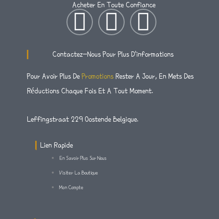
Acheter En Toute Confiance
I
T
F
N
W
A
Contactez-Nous Pour Plus D'informations
S
I
C
Pour Avoir Plus De
Promotions
Rester A Jour, En Mets Des
Réductions Chaque Fois Et A Tout Moment.
T
T
E
A
T
B
Leffingstraat 229 Oostende Belgique.
G
E
O
Lien Rapide
En Savoir Plus Sur Nous
R
R
O
Visiter La Boutique
Mon Compte
A
K