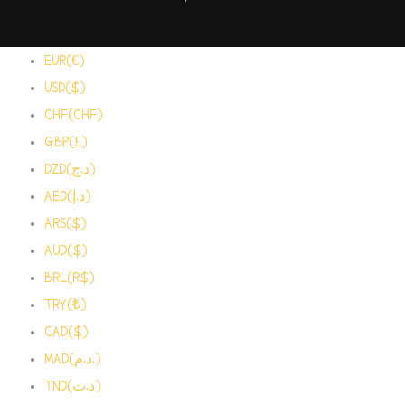
EUR(€)
USD($)
CHF(CHF)
GBP(£)
DZD(د.ج)
AED(د.إ)
ARS($)
AUD($)
BRL(R$)
TRY(₺)
CAD($)
MAD(د.م.)
TND(د.ت)