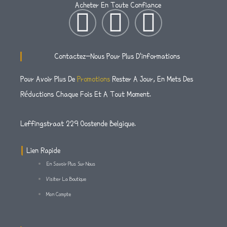
Acheter En Toute Confiance
I
T
F
N
W
A
Contactez-Nous Pour Plus D'informations
S
I
C
Pour Avoir Plus De
Promotions
Rester A Jour, En Mets Des
Réductions Chaque Fois Et A Tout Moment.
T
T
E
A
T
B
Leffingstraat 229 Oostende Belgique.
G
E
O
Lien Rapide
En Savoir Plus Sur Nous
R
R
O
Visiter La Boutique
Mon Compte
A
K