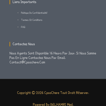
M
-
Liens Importants
F
Politique De Confidentialité
Termes Et Conditions
FAQ
Contactez Nous
Nous Agents Sont Disponible 16 Heurs Par Jour. Si Nous Somme
Pas En Ligne Contactez Nous Par Email.
Contact@cpaschere.com
Copyright © 2026 CpasChere Tout Droit Réserver.
Pawered By BELHAMRI Med.