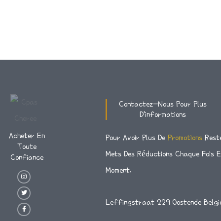
Contactez-Nous Pour Plus
D'informations
Acheter En
Pour Avoir Plus De
Promotions
Rest
Toute
Mets Des Réductions Chaque Fois 
Confiance
Moment.
I
T
F
N
W
A
S
I
C
T
T
E
A
T
B
G
E
O
Leffingstraat 229 Oostende Belgi
R
R
O
A
K
M
-