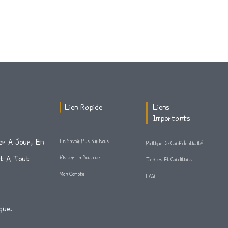
Lien Rapide
Liens
Importants
er A Jour, En
En Savoir Plus Sur Nous
Politique De Confidentialité
Et A Tout
Visiter La Boutique
Termes Et Conditions
Mon Compte
FAQ
que.